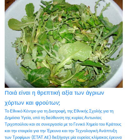
Ποιά είναι η θρεπτική αξία των άγριων
χόρτων και φρούτων;
Το Εθνικό Κέντρο για τη Διατροφή, της Εθνικής Σχολής για τη
Δημόσια Υγεία, υπό τη διεύθυνση της κυρίας Αντωνίας
Τριχοπούλου και σε συνεργασία με το Γενικό Χημείο του Κράτους
και την εταιρεία για την Έρευνα και την Τεχνολογική Ανάπτυξη
των Τροφίμων (ΕΤΑΤ.AE) διεξήγαγε μία ευρείας κλίμακας έρευνα