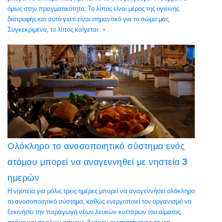
όμως στην πραγματικότητα; Το λίπος είναι μέρος της υγιεινής
διατροφής και αυτό γιατί είναι σημαντικό για το σώμα μας.
Συγκεκριμένα, το λίπος καίγεται...»
Ολόκληρο το ανοσοποιητικό σύστημα ενός
ατόμου μπορεί να αναγεννηθεί με νηστεία 3
ημερών
Η νηστεία για μόλις τρεις ημέρες μπορεί να αναγεννήσει ολόκληρο
το ανοσοποιητικό σύστημα, καθώς ενεργοποιεί τον οργανισμό να
ξεκινήσει την παραγωγή νέων λευκών κυττάρων του αίματος,