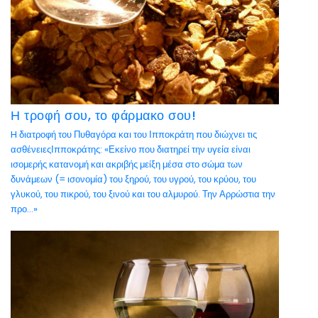
Η τροφή σου, το φάρμακο σου!
H διατροφή του Πυθαγόρα και του Ιπποκράτη που διώχνει τις
ασθένειεςΙπποκράτης: «Εκείνο που διατηρεί την υγεία είναι
ισομερής κατανομή και ακριβής μείξη μέσα στο σώμα των
δυνάμεων (= ισονομία) του ξηρού, του υγρού, του κρύου, του
γλυκού, του πικρού, του ξινού και του αλμυρού. Την Αρρώστια την
προ...»