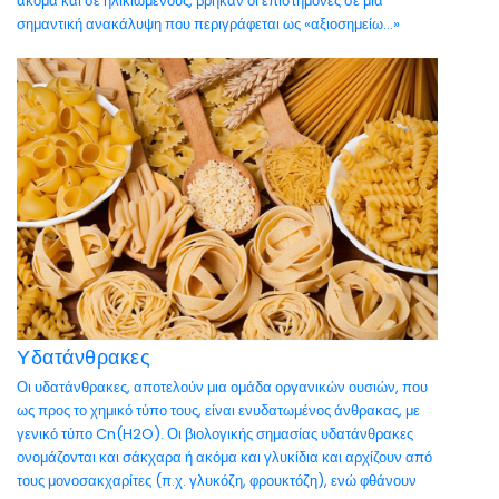
ακόμα και σε ηλικιωμένους, βρήκαν οι επιστήμονες σε μια
σημαντική ανακάλυψη που περιγράφεται ως «αξιοσημείω...»
Υδατάνθρακες
Οι υδατάνθρακες, αποτελούν μια ομάδα οργανικών ουσιών, που
ως προς το χημικό τύπο τους, είναι ενυδατωμένος άνθρακας, με
γενικό τύπο Cn(H2O). Οι βιολογικής σημασίας υδατάνθρακες
ονομάζονται και σάκχαρα ή ακόμα και γλυκίδια και αρχίζουν από
τους μονοσακχαρίτες (π.χ. γλυκόζη, φρουκτόζη), ενώ φθάνουν