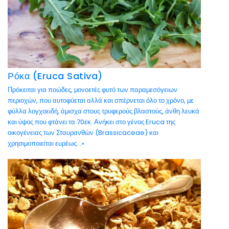
Ρόκα (Eruca Sativa)
Πρόκειται για ποώδες, μονοετές φυτό των παραμεσόγειων
περιοχών, που αυτοφύεται αλλά και σπέρνεται όλο το χρόνο, με
φύλλα λογχοειδή, άμισχα στους τρυφερούς βλαστούς, άνθη λευκά
και ύψος που φτάνει τα 70εκ. Ανήκει στο γένος Eruca της
οικογένειας των Σταυρανθών (Brassicaceae) και
χρησιμοποιείται ευρέως...»