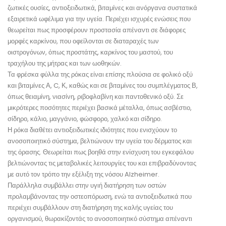
ζωτικές ουσίες, αντιοξειδωτικά, βιταμίνες και ανόργανα συστατικά
εξαιρετικά ωφέλιμα για την υγεία. Περιέχει ισχυρές ενώσεις που
θεωρείται πως προσφέρουν προστασία απέναντι σε διάφορες
μορφές καρκίνου, που οφείλονται σε διαταραχές των
οιστρογόνων, όπως προστάτης, καρκίνος του μαστού, του
τραχήλου της μήτρας και των ωοθηκών.
Τα φρέσκα φύλλα της ρόκας είναι επίσης πλούσια σε φολικό οξύ
και βιταμίνες Α, C, Κ, καθώς και σε βιταμίνες του συμπλέγματος Β,
όπως θειαμίνη, νιασίνη, ριβοφλαβίνη και παντοθενικό οξύ. Σε
μικρότερες ποσότητες περιέχει βασικά μέταλλα, όπως ασβέστιο,
σίδηρο, κάλιο, μαγγάνιο, φώσφορο, χαλκό και σίδηρο.
Η ρόκα διαθέτει αντιοξειδωτικές ιδιότητες που ενισχύουν το
ανοσοποιητικό σύστημα, βελτιώνουν την υγεία του δέρματος και
της όρασης. Θεωρείται πως βοηθά στην ενίσχυση του εγκεφάλου
βελτιώνοντας τις μεταβολικές λειτουργίες του και επιβραδύνοντας
με αυτό τον τρόπο την εξέλιξη της νόσου Alzheimer.
Παράλληλα συμβάλλει στην υγιή διατήρηση των οστών
προλαμβάνοντας την οστεοπόρωση, ενώ τα αντιοξειδωτικά που
περιέχει συμβάλλουν στη διατήρηση της καλής υγείας του
οργανισμού, θωρακίζοντάς το ανοσοποιητικό σύστημα απέναντι