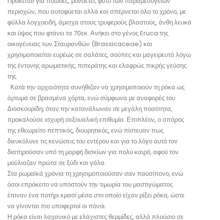
Πρόκειται για ποώδες, μονοετές φυτό των παραμεσόγειων
περιοχών, που αυτοφύεται αλλά και σπέρνεται όλο το χρόνο, με
φύλλα λογχοειδή, άμισχα στους τρυφερούς βλαστούς, άνθη λευκά
και ύψος που φτάνει τα 70εκ. Ανήκει στο γένος Eruca της
οικογένειας των Σταυρανθών (Brassicaceae) και
χρησιμοποιείται ευρέως σε σαλάτες, σούπες και μαγειρευτά λόγω
της έντονης αρωματικής, πιπεράτης και ελαφρώς πικρής γεύσης
της.
Κατά την αρχαιότητα συνήθιζαν να χρησιμοποιούν τη ρόκα ως
άρτυμα σε βρασμένα χόρτα, ενώ σύμφωνα με αναφορές του
Διοσκουρίδη, όταν την κατανάλωναν σε μεγάλη ποσότητα,
προκαλούσε ισχυρή σεξουαλική επιθυμία. Επιπλέον, ο σπόρος
της εθεωρείτο πεπτικός, διουρητικός, ενώ πίστευαν πως
διευκόλυνε τις κενώσεις του εντέρου και για το λόγο αυτό τον
διατηρούσαν υπό τη μορφή δισκίων για πολύ καιρό, αφού τον
μούλιαζαν πρώτα σε ξύδι και γάλα.
Στα ρωμαϊκά χρόνια τη χρησιμοποιούσαν σαν παυσίπονο, ενώ
όσοι επρόκειτο να υποστούν την τιμωρία του μαστιγώματος
έπιναν ένα ποτήρι κρασί μέσα στο οποίο είχαν ρίξει ρόκα, ώστε
να γίνονται πιο υποφερτοί οι πόνοι.
Η ρόκα είναι λαχανικό με ελάχιστες θερμίδες, αλλά πλούσιο σε