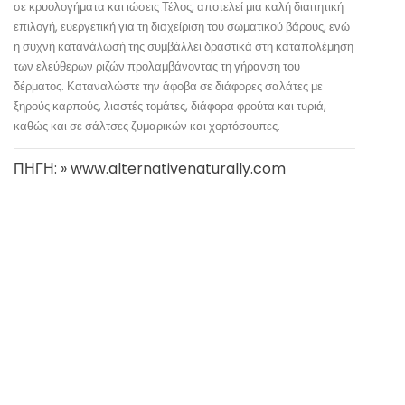
σε κρυολογήματα και ιώσεις Τέλος, αποτελεί μια καλή διαιτητική
επιλογή, ευεργετική για τη διαχείριση του σωματικού βάρους, ενώ
η συχνή κατανάλωσή της συμβάλλει δραστικά στη καταπολέμηση
των ελεύθερων ριζών προλαμβάνοντας τη γήρανση του
δέρματος. Καταναλώστε την άφοβα σε διάφορες σαλάτες με
ξηρούς καρπούς, λιαστές τομάτες, διάφορα φρούτα και τυριά,
καθώς και σε σάλτσες ζυμαρικών και χορτόσουπες.
ΠΗΓΗ: » www.alternativenaturally.com