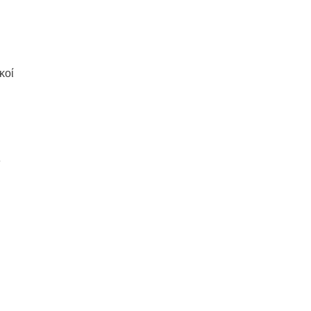
κοί
ς