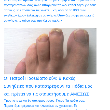
προτεραιοτήτων σας, αλλά υπάρχουν πολλοί καλοί λόγοι για τους
οποίους θα έπρεπε να το βάλετε. Εκτιμάται ότι το 80% των
ενηλίκων έχουν έλλειψη σε μαγνήσιο. Όταν δεν παίρνετε αρκετό
μαγνήσιο, το σώμα σας αρχίζει να τρελ...»
Οι Γιατροί Προειδοποιούν: 9 Κακές
Συνήθειες που καταστρέφουν τα Πόδια μας
και πρέπει να τις σταματήσουμε ΑΜΕΣΩΣ!
Φροντίστε τα και θα σας φροντίσουν. Ποιος; Τα πόδια σας.
Περπατάμε, τρέχουμε και κλωτσάμε αν χρειαστεί. Τα