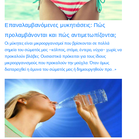
Επαναλαμβανόμενες μυκητιάσεις: Πώς
προλαμβάνονται και πώς αντιμετωπίζονται;
Οι μύκητες είναι μικροοργανισμοί που βρίσκονται σε πολλά
σημεία του σώματός μας –κόλπος, στόμα, έντερο, νύχια- χωρίς να
προκαλούν βλάβες. Ουσιαστικά πρόκειται για τους ίδιους
μικροοργανισμούς που προκαλούν την μούχλα. Όταν όμως
διαταραχθεί η άμυνα του σώματός μας ή δημιουργηθούν προ...»