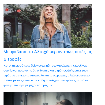
Μη φοβάσαι το Αλτσχάιμερ αν τρως αυτές τις
5 τροφές
Και οι περισσότερες βρίσκονται ήδη στο ντουλάπι της κουζίνας
σου! Είναι αυτονόητο ότι οι δίαιτες και ο τρόπος ζωής μας έχουν
τεράστιο αντίκτυπο στο μυαλό και το σώμα μας, αλλά οι σύνθετοι
τρόποι με τους οποίους οι καθημερινές μας αποφάσεις –από το
φαγητό που τρώμε μέχρι τις ώρες ...»