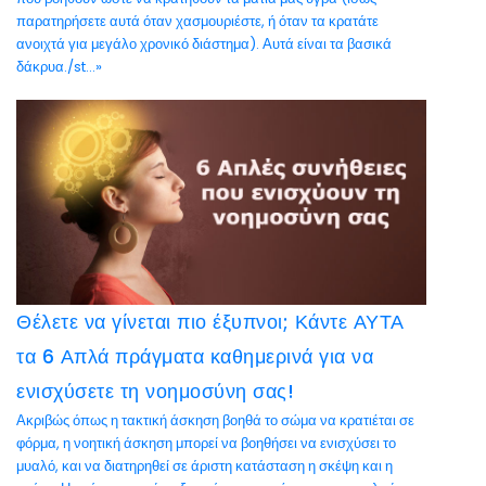
παρατηρήσετε αυτά όταν χασμουριέστε, ή όταν τα κρατάτε
ανοιχτά για μεγάλο χρονικό διάστημα). Αυτά είναι τα βασικά
δάκρυα./st...»
Θέλετε να γίνεται πιο έξυπνοι; Κάντε ΑΥΤΑ
τα 6 Απλά πράγματα καθημερινά για να
ενισχύσετε τη νοημοσύνη σας!
Ακριβώς όπως η τακτική άσκηση βοηθά το σώμα να κρατιέται σε
φόρμα, η νοητική άσκηση μπορεί να βοηθήσει να ενισχύσει το
μυαλό, και να διατηρηθεί σε άριστη κατάσταση η σκέψη και η