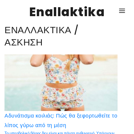
Enallaktika
ΕΝΑΛΛΑΚΤΙΚΑ /
NEWS
ΑΣΚΗΣΗ
ΥΓΕΙΑ
ΣΥΝΤΑΓΕΣ
ΔΙΑΦΟΡΑ
ΕΝΑΛΛΑΚΤΙΚΑ
ΑΥΤΑΡΚΕΙΑ
Αδυνάτισμα κοιλιάς: Πώς θα ξεφορτωθείτε το
ΣΧΕΣΕΙΣ
λίπος γύρω από τη μέση
ΚΑΛΛΙΕΡΓΕΙΕΣ
Το υπερβολικό βάρος δεν είναι και πάντα ανθυγιεινό. Υπάρχουν