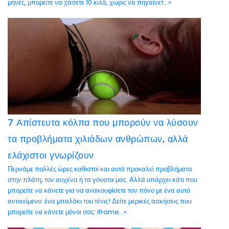
μήνες, μπορείτε να χάσετε 10 κιλά, χωρίς να πηγαίνετ...»
7 Απίστευτα κόλπα που μπορούν να λύσουν
τα προβλήματα χιλιάδων ανθρώπων, αλλά
ελάχιστοι γνωρίζουν
Περνάμε πολλές ώρες καθιστοί και αυτό προκαλεί προβλήματα
στην πλάτη, τον αυχένα ή τα γόνατα μας. Αλλά υπάρχει κάτι που
μπορείτε να κάνετε για να ανακουφίσετε τον πόνο με ένα αυτό
αντικείμενο: ένα μπαλάκι του τένις! Δείτε μερικές ασκήσεις που
μπορείτε να κάνετε μόνοι σας: iframe...»