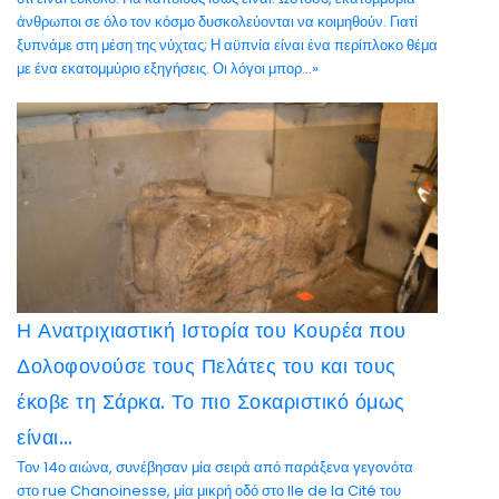
άνθρωποι σε όλο τον κόσμο δυσκολεύονται να κοιμηθούν. Γιατί
ξυπνάμε στη μέση της νύχτας; Η αϋπνία είναι ένα περίπλοκο θέμα
με ένα εκατομμύριο εξηγήσεις. Οι λόγοι μπορ...»
Η Ανατριχιαστική Ιστορία του Κουρέα που
Δολοφονούσε τους Πελάτες του και τους
έκοβε τη Σάρκα. Το πιο Σοκαριστικό όμως
είναι…
Τον 14ο αιώνα, συνέβησαν μία σειρά από παράξενα γεγονότα
στο rue Chanoinesse, μία μικρή οδό στο Ile de la Cité του