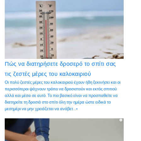
Πώς να διατηρήσετε δροσερό το σπίτι σας
τις ζεστές μέρες του καλοκαιριού
Οι πολύ ζεστές μέρες του καλοκαιριού έχουν ήδη ξεκινήσει και οι
περισσότεροι ψάχνουν τρόπο να δροσιστούν και εκτός σπιτιού
αλλά και μέσα σε αυτό. Το πιο βασικό είναι να προσπαθείτε να
διατηρείτε τη δροσιά στο σπίτι όλη την ημέρα ώστε ειδικά το
μεσημέρι να μην χρειάζεται να ανάβετ...»