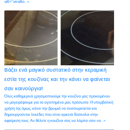
alt="viralto...»
Βάζει ενά μαγικό συστατικό στην κεραμική
εστία της κουζίνας και την κάνει να φαίνεται
σαν καινούργια!
Όλες καθημερινά χρησιμοποιούμε την κουζίνα μας προκειμένου
να μαγειρέψουμε για τα αγαπημένα μας πρόσωπα. Η υπερβολική
χρήση της όμως, κάνει την βρωμιά να συσσωρεύεται και
δημιουργούνται λεκέδες που είναι αρκετά δύσκολοι στην
αφαίρεση τους. Αν θέλετε η κουζίνα σας να λάμπει σαν να...»