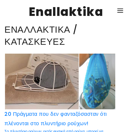
Enallaktika
ΕΝΑΛΛΑΚΤΙΚΑ /
NEWS
ΚΑΤΑΣΚΕΥΕΣ
ΥΓΕΙΑ
ΣΥΝΤΑΓΕΣ
ΔΙΑΦΟΡΑ
ΕΝΑΛΛΑΚΤΙΚΑ
ΑΥΤΑΡΚΕΙΑ
20 Πράγματα που δεν φανταζόσασταν ότι
ΣΧΕΣΕΙΣ
πλένονται στο πλυντήριο ρούχων!
ΚΑΛΛΙΕΡΓΕΙΕΣ
To πλυντήριο ρούχων, εκτός φυσικά από ρούχα, μπορεί να