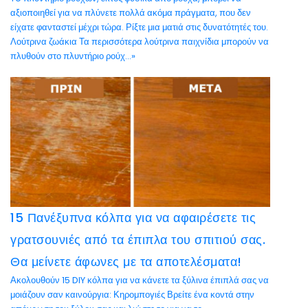
αξιοποιηθεί για να πλύνετε πολλά ακόμα πράγματα, που δεν
είχατε φανταστεί μέχρι τώρα. Ρίξτε μια ματιά στις δυνατότητές του.
Λούτρινα ζωάκια Τα περισσότερα λούτρινα παιχνίδια μπορούν να
πλυθούν στο πλυντήριο ρούχ...»
15 Πανέξυπνα κόλπα για να αφαιρέσετε τις
γρατσουνιές από τα έπιπλα του σπιτιού σας.
Θα μείνετε άφωνες με τα αποτελέσματα!
Ακολουθούν 15 DIY κόλπα για να κάνετε τα ξύλινα έπιπλά σας να
μοιάζουν σαν καινούργια: Κηρομπογιές Βρείτε ένα κοντά στην