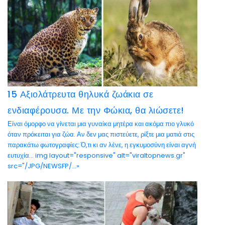
15 Αξιολάτρευτα θηλυκά ζωάκια σε
ενδιαφέρουσα. Με την Φώκια, θα λιώσετε!
Είναι όμορφο να γίνεται μια γυναίκα μητέρα και ακόμα πιο γλυκό
όταν πρόκειται για ζώα. Αν δεν μας πιστεύετε, ρίξτε μια ματιά στις
παρακάτω φωτογραφίες: Ό,τι κι αν λένε, η εγκυμοσύνη είναι αγνή
ευτυχία… img layout="responsive" alt="viraltopnews.gr"
src="/JPG/NEWSFP/...»