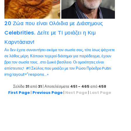
20 Ζώα που είναι Ολόιδια με Διάσημους
Celebrities. Δείτε με ΤΙ μοιάζει η Κιμ
Καρντάσιαν!
Αν δεν έχετε συναντήσει ακόμα τον σωσία σας, τότε ίσως ψάχνετε
σε λάθος μέρη. Κάποιοι τυχεροί διάσημοι για παράδειγμα, έχουν
βρει τον σωσία τους…στο ζωικό βασίλειο. Οι ομοιότητες είναι
απίστευτες! #1 Σκύλος που μοιάζει με τον Ρώσο Πρόεδρο Putin
img layout="respons...»
Σελίδα
31
από
31
| Αποτελέσματα
451 - 465
από
458
First Page
|
Previous Page
|
Next Page
|
Last Page