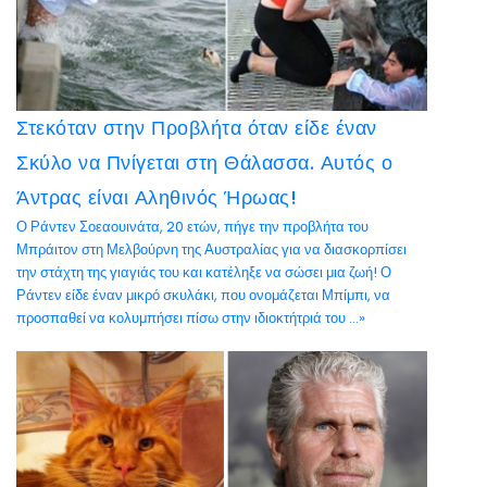
Στεκόταν στην Προβλήτα όταν είδε έναν
Σκύλο να Πνίγεται στη Θάλασσα. Αυτός ο
Άντρας είναι Αληθινός Ήρωας!
Ο Ράντεν Σοεαουινάτα, 20 ετών, πήγε την προβλήτα του
Μπράιτον στη Μελβούρνη της Αυστραλίας για να διασκορπίσει
την στάχτη της γιαγιάς του και κατέληξε να σώσει μια ζωή! Ο
Ράντεν είδε έναν μικρό σκυλάκι, που ονομάζεται Μπίμπι, να
προσπαθεί να κολυμπήσει πίσω στην ιδιοκτήτριά του ...»