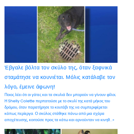
Έβγαλε βόλτα τον σκύλο της, όταν ξαφνικά
σταμάτησε να κουνιέται. Μόλις κατάλαβε τον
λόγο, έμεινε άφωνη!
Ποιος λέει ότι οι γάτες και τα σκυλιά δεν μπορούν να γίνουν φίλοι;
Η Shelly Colette περπατούσε με το σκυλί της κατά μήκος του
δρόμου, όταν παρατήρησε το κουτάβι της να συμπεριφέρεται
κάπως περίεργα. Ο σκύλος στάθηκε πάνω από μια σχάρα
αποχέτευσης, κοιτούσε προς τα κάτω και αρνούνταν να κινηθ...»