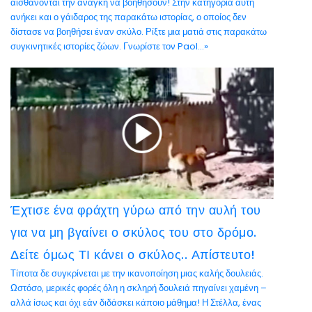
αισθάνονται την ανάγκη να βοηθήσουν! Στην κατηγορία αυτή
ανήκει και ο γάιδαρος της παρακάτω ιστορίας, ο οποίος δεν
δίστασε να βοηθήσει έναν σκύλο. Ρίξτε μια ματιά στις παρακάτω
συγκινητικές ιστορίες ζώων. Γνωρίστε τον Paol...»
Έχτισε ένα φράχτη γύρω από την αυλή του
για να μη βγαίνει ο σκύλος του στο δρόμο.
Δείτε όμως ΤΙ κάνει ο σκύλος.. Απίστευτο!
Τίποτα δε συγκρίνεται με την ικανοποίηση μιας καλής δουλειάς.
Ωστόσο, μερικές φορές όλη η σκληρή δουλειά πηγαίνει χαμένη –
αλλά ίσως και όχι εάν διδάσκει κάποιο μάθημα! Η Στέλλα, ένας