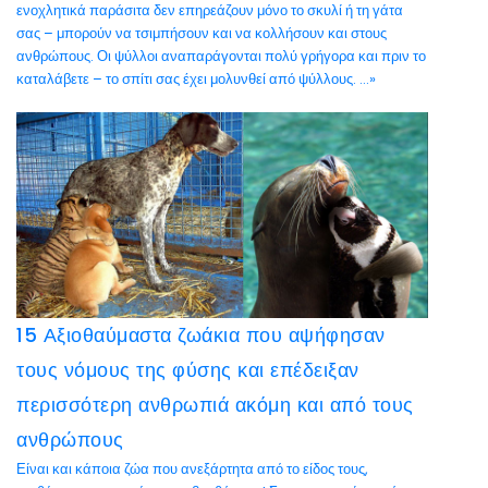
ενοχλητικά παράσιτα δεν επηρεάζουν μόνο το σκυλί ή τη γάτα
σας – μπορούν να τσιμπήσουν και να κολλήσουν και στους
ανθρώπους. Οι ψύλλοι αναπαράγονται πολύ γρήγορα και πριν το
καταλάβετε – το σπίτι σας έχει μολυνθεί από ψύλλους. ...»
15 Αξιοθαύμαστα ζωάκια που αψήφησαν
τους νόμους της φύσης και επέδειξαν
περισσότερη ανθρωπιά ακόμη και από τους
ανθρώπους
Είναι και κάποια ζώα που ανεξάρτητα από το είδος τους,