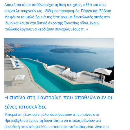
Δύο τόποι που ο καθένας έχει τη δική του χάρη, αλλά και που
συχνά λειτουργούν ως… δίδυµος προορισµός: Πάργα και Σύβοτα.
Με φόντο τα ψηλά βουνά της Ηπείρου, µε δαντελωτές ακτές στο
Ιόνιο και κοντά στο δυτικό άκρο της Εγνατίας οδού, έχουν
πολλούς λόγους να κερδίζουν συνεχώς νέους π...»
Η πισίνα στη Σαντορίνη που αποθεώνoυν οι
ξένες ιστοσελίδες
Μπορεί στη Σαντορίνη όλοι όσοι βουτούν στις πισίνες στο
Ημεροβίγλι να έχουν τη δυνατότητα να απολαμβάνουν μια
μοναδική στον κόσμο θέα, ωστόσο μία από αυτές είναι λίγο πιο…