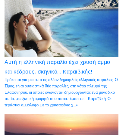
Αυτή η ελληνική παραλία έχει χρυσή άμμο
και κέδρους, σκηνικό… Καραϊβικής!
Πρόκειται για μια από τις πλέον δημοφιλείς ελληνικές παραλίες. Ο
Σίμος, είναι ουσιαστικά δύο παραλίες, στη νότια πλευρά της
Ελαφονήσου, οι οποίες ενώνονται δημιουργώντας ένα μοναδικό
τοπίο, με εξωτική ομορφιά που παραπέμπει σε… Καραϊβική. Οι
τεράστιοι αμμόλοφοι με το χρυσαφένιο χ...»