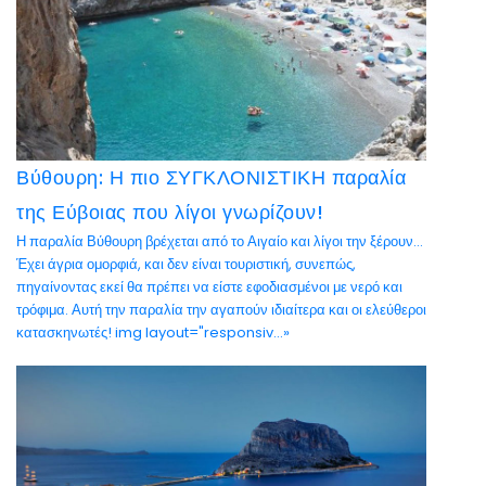
Βύθουρη: Η πιο ΣΥΓΚΛΟΝΙΣΤΙΚΗ παραλία
της Εύβοιας που λίγοι γνωρίζουν!
Η παραλία Βύθουρη βρέχεται από το Αιγαίο και λίγοι την ξέρουν…
Έχει άγρια ομορφιά, και δεν είναι τουριστική, συνεπώς,
πηγαίνοντας εκεί θα πρέπει να είστε εφοδιασμένοι με νερό και
τρόφιμα. Αυτή την παραλία την αγαπούν ιδιαίτερα και οι ελεύθεροι
κατασκηνωτές! img layout="responsiv...»