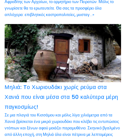
Αφροδίτης των Αρχαίων, το ορμητήριο των Πειρατών. Μόλις το
γνωρίσετε θα το ερωτευτείτε. Θα σας τα προσφέρει όλα
απλόχερα: επιβλητικές καστροπολιτείες, μυσταγ...»
Μηλιά: Tο Χωριουδάκι χωρίς ρεύμα στα
Χανιά που είναι μέσα στα 50 καλύτερα μέρη
παγκοσμίως!
Σε μια πλαγιά του Κισσάμου και μόλις λίγα χιλιόμετρα από τα
Χανιά βρίσκεται ένα μικρό χωριουδάκι που κλέβει τις εντυπώσεις
ντόπιων και ξένων αφού μοιάζει παραμυθένιο. Σκηνικό βγαλμένο
από άλλη εποχή, στη Μηλιά όλα είναι πέτρινα με λεπτομέρεις