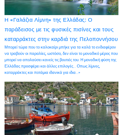
Η «Γαλάζια Λίμνη» της Ελλάδας: Ο
παράδεισος με τις φυσικές πισίνες και τους
καταρράκτες στην καρδιά της Πελοποννήσου
Μπορεί τώρα που το καλοκαίρι μπήκε για τα καλά το ενδιαφέρον
να τραβούν οι παραλίες, ωστόσο, δεν είναι το μοναδικό μέρος που
μπορεί να απολαύσει κανείς τις βουτιές του. Η μοναδική φύση της
Ελλάδας προσφέρει και άλλες επιλογές… Οπως λίμνες,
καταρράκτες και ποτάμια ιδανικά για ιδια...»