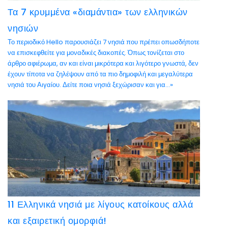
Τα 7 κρυμμένα «διαμάντια» των ελληνικών
νησιών
Το περιοδικό Hello παρουσιάζει 7 νησιά που πρέπει οπωσδήποτε
να επισκεφθείτε για μοναδικές διακοπές. Όπως τονίζεται στο
άρθρο αφιέρωμα, αν και είναι μικρότερα και λιγότερο γνωστά, δεν
έχουν τίποτα να ζηλέψουν από τα πιο δημοφιλή και μεγαλύτερα
νησιά του Αιγαίου. Δείτε ποια νησιά ξεχώρισαν και για...»
11 Ελληνικά νησιά με λίγους κατοίκους αλλά
και εξαιρετική ομορφιά!