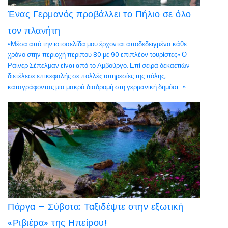
Ένας Γερμανός προβάλλει το Πήλιο σε όλο
τον πλανήτη
«Μέσα από την ιστοσελίδα μου έρχονται αποδεδειγμένα κάθε
χρόνο στην περιοχή περίπου 80 με 90 επιπλέον τουρίστες» Ο
Ράινερ Σέπελμαν είναι από το Αμβούργο. Επί σειρά δεκαετιών
διετέλεσε επικεφαλής σε πολλές υπηρεσίες της πόλης,
καταγράφοντας μια μακρά διαδρομή στη γερμανική δημόσι...»
Πάργα – Σύβοτα: Ταξιδέψτε στην εξωτική
«Ριβιέρα» της Ηπείρου!