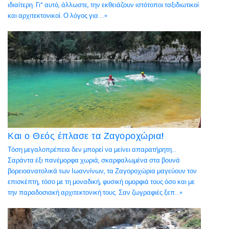
ιδιαίτερη. Γι” αυτό, άλλωστε, την εκθειάζουν ιστότοποι ταξιδιωτικοί
και αρχιτεκτονικοί. Ο λόγος για ...»
Και ο Θεός έπλασε τα Ζαγοροχώρια!
Τόση μεγαλοπρέπεια δεν μπορεί να μείνει απαρατήρητη…
Σαράντα έξι πανέμορφα χωριά, σκαρφαλωμένα στα βουνά
βορειοανατολικά των Ιωαννίνων, τα Ζαγοροχώρια μαγεύουν τον
επισκέπτη, τόσο με τη μοναδική, φυσική ομορφιά τους όσο και με
την παραδοσιακή αρχιτεκτονική τους. Σαν ζωγραφιές ξεπ...»