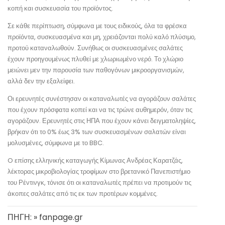
κοπή και συσκευασία του προϊόντος.
Σε κάθε περίπτωση, σύμφωνα με τους ειδικούς, όλα τα φρέσκα
προϊόντα, συσκευασμένα και μη, χρειάζονται πολύ καλό πλύσιμο,
προτού καταναλωθούν. Συνήθως οι συσκευασμένες σαλάτες
έχουν προηγουμένως πλυθεί με χλωριωμένο νερό. Το χλώριο
μειώνει μεν την παρουσία των παθογόνων μικροοργανισμών,
αλλά δεν την εξαλείφει.
Οι ερευνητές συνέστησαν οι καταναλωτές να αγοράζουν σαλάτες
που έχουν πρόσφατα κοπεί και να τις τρώνε αυθημερόν, όταν τις
αγοράζουν. Ερευνητές στις ΗΠΑ που έχουν κάνει δειγματοληψίες,
βρήκαν ότι το 0% έως 3% των συσκευασμένων σαλατών είναι
μολυσμένες, σύμφωνα με το BBC.
O επίσης ελληνικής καταγωγής Κίμωνας Ανδρέας Καρατζάς,
λέκτορας μικροβιολογίας τροφίμων στο βρετανικό Πανεπιστήμιο
του Ρέντινγκ, τόνισε ότι οι καταναλωτές πρέπει να προτιμούν τις
άκοπες σαλάτες από τις εκ των προτέρων κομμένες.
ΠΗΓΗ: » fanpage.gr