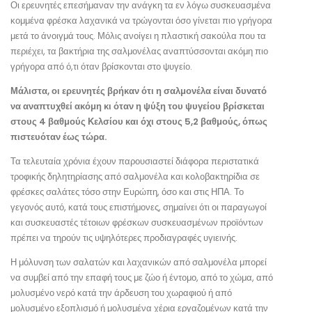
Οι ερευνητές επεσήμαναν την ανάγκη τα εν λόγω συσκευασμένα
κομμένα φρέσκα λαχανικά να τρώγονται όσο γίνεται πιο γρήγορα
μετά το άνοιγμά τους. Μόλις ανοίγει η πλαστική σακούλα που τα
περιέχει, τα βακτήρια της σαλμονέλας αναπτύσσονται ακόμη πιο
γρήγορα από ό,τι όταν βρίσκονται στο ψυγείο.
Μάλιστα, οι ερευνητές βρήκαν ότι η σαλμονέλα είναι δυνατό
να αναπτυχθεί ακόμη κι όταν η ψύξη του ψυγείου βρίσκεται
στους 4 βαθμούς Κελσίου και όχι στους 5,2 βαθμούς, όπως
πιστευόταν έως τώρα.
Τα τελευταία χρόνια έχουν παρουσιαστεί διάφορα περιστατικά
τροφικής δηλητηρίασης από σαλμονέλα και κολοβακτηρίδια σε
φρέσκες σαλάτες τόσο στην Ευρώπη, όσο και στις ΗΠΑ. Το
γεγονός αυτό, κατά τους επιστήμονες, σημαίνει ότι οι παραγωγοί
και συσκευαστές τέτοιων φρέσκων συσκευασμένων προϊόντων
πρέπει να τηρούν τις υψηλότερες προδιαγραφές υγιεινής.
Η μόλυνση των σαλατών και λαχανικών από σαλμονέλα μπορεί
να συμβεί από την επαφή τους με ζώο ή έντομο, από το χώμα, από
μολυσμένο νερό κατά την άρδευση του χωραφιού ή από
μολυσμένο εξοπλισμό ή μολυσμένα χέρια εργαζομένων κατά την