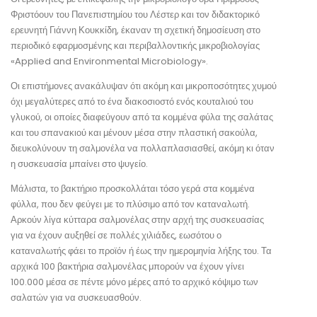
Φριστόουν του Πανεπιστημίου του Λέστερ και τον διδακτορικό
ερευνητή Γιάννη Κουκκίδη, έκαναν τη σχετική δημοσίευση στο
περιοδικό εφαρμοσμένης και περιβαλλοντικής μικροβιολογίας
«Applied and Environmental Microbiology».
Οι επιστήμονες ανακάλυψαν ότι ακόμη και μικροποσότητες χυμού
όχι μεγαλύτερες από το ένα διακοσιοστό ενός κουταλιού του
γλυκού, οι οποίες διαφεύγουν από τα κομμένα φύλα της σαλάτας
και του σπανακιού και μένουν μέσα στην πλαστική σακούλα,
διευκολύνουν τη σαλμονέλα να πολλαπλασιασθεί, ακόμη κι όταν
η συσκευασία μπαίνει στο ψυγείο.
Μάλιστα, το βακτήριο προσκολλάται τόσο γερά στα κομμένα
φύλλα, που δεν φεύγει με το πλύσιμο από τον καταναλωτή.
Αρκούν λίγα κύτταρα σαλμονέλας στην αρχή της συσκευασίας
για να έχουν αυξηθεί σε πολλές χιλιάδες, εωσότου ο
καταναλωτής φάει το προϊόν ή έως την ημερομηνία λήξης του. Τα
αρχικά 100 βακτήρια σαλμονέλας μπορούν να έχουν γίνει
100.000 μέσα σε πέντε μόνο μέρες από το αρχικό κόψιμο των
σαλατών για να συσκευασθούν.