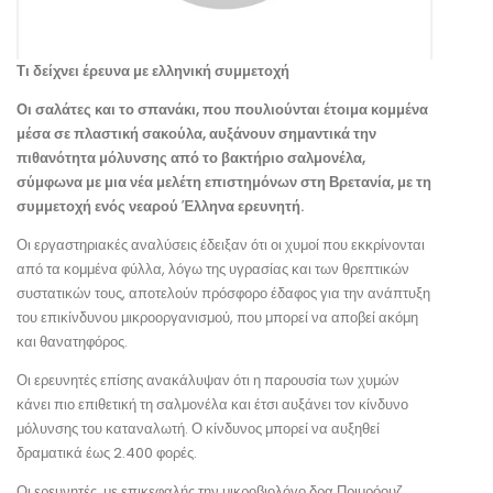
Τι δείχνει έρευνα με ελληνική συμμετοχή
Οι σαλάτες και το σπανάκι, που πουλιούνται έτοιμα κομμένα
μέσα σε πλαστική σακούλα, αυξάνουν σημαντικά την
πιθανότητα μόλυνσης από το βακτήριο σαλμονέλα,
σύμφωνα με μια νέα μελέτη επιστημόνων στη Βρετανία, με τη
συμμετοχή ενός νεαρού Έλληνα ερευνητή.
Οι εργαστηριακές αναλύσεις έδειξαν ότι οι χυμοί που εκκρίνονται
από τα κομμένα φύλλα, λόγω της υγρασίας και των θρεπτικών
συστατικών τους, αποτελούν πρόσφορο έδαφος για την ανάπτυξη
του επικίνδυνου μικροοργανισμού, που μπορεί να αποβεί ακόμη
και θανατηφόρος.
Οι ερευνητές επίσης ανακάλυψαν ότι η παρουσία των χυμών
κάνει πιο επιθετική τη σαλμονέλα και έτσι αυξάνει τον κίνδυνο
μόλυνσης του καταναλωτή. Ο κίνδυνος μπορεί να αυξηθεί
δραματικά έως 2.400 φορές.
Οι ερευνητές, με επικεφαλής την μικροβιολόγο δρα Πριμρόουζ