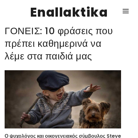
Enallaktika
ΓΟΝΕΙΣ: 10 φράσεις που
NEWS
πρέπει καθημερινά να
λέμε στα παιδιά μας
ΥΓΕΙΑ
ΣΥΝΤΑΓΕΣ
ΔΙΑΦΟΡΑ
ΕΝΑΛΛΑΚΤΙΚΑ
ΑΥΤΑΡΚΕΙΑ
ΣΧΕΣΕΙΣ
Ο ψυχολόγος και οικογενειακός σύμβουλος Steve
ΚΑΛΛΙΕΡΓΕΙΕΣ