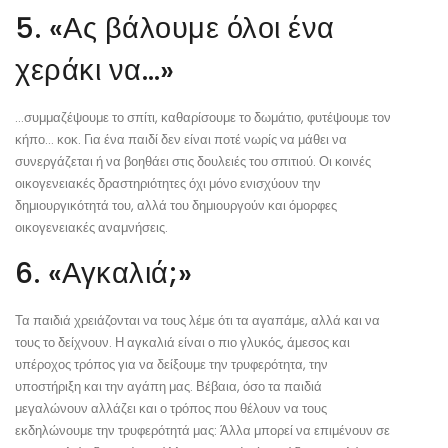
5. «Ας βάλουμε όλοι ένα
χεράκι να…»
…συμμαζέψουμε το σπίτι, καθαρίσουμε το δωμάτιο, φυτέψουμε τον
κήπο… κοκ. Για ένα παιδί δεν είναι ποτέ νωρίς να μάθει να
συνεργάζεται ή να βοηθάει στις δουλειές του σπιτιού. Οι κοινές
οικογενειακές δραστηριότητες όχι μόνο ενισχύουν την
δημιουργικότητά του, αλλά του δημιουργούν και όμορφες
οικογενειακές αναμνήσεις.
6. «Αγκαλιά;»
Τα παιδιά χρειάζονται να τους λέμε ότι τα αγαπάμε, αλλά και να
τους το δείχνουν. Η αγκαλιά είναι ο πιο γλυκός, άμεσος και
υπέροχος τρόπος για να δείξουμε την τρυφερότητα, την
υποστήριξη και την αγάπη μας. Βέβαια, όσο τα παιδιά
μεγαλώνουν αλλάζει και ο τρόπος που θέλουν να τους
εκδηλώνουμε την τρυφερότητά μας: Άλλα μπορεί να επιμένουν σε