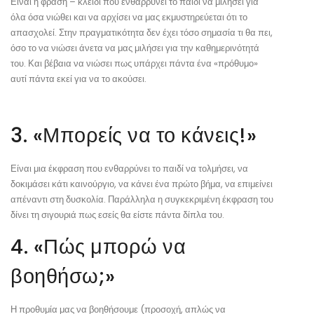
Είναι η φράση – κλειδί που ενθαρρύνει το παιδί να μιλήσει για
όλα όσα νιώθει και να αρχίσει να μας εκμυστηρεύεται ότι το
απασχολεί. Στην πραγματικότητα δεν έχει τόσο σημασία τι θα πει,
όσο το να νιώσει άνετα να μας μιλήσει για την καθημερινότητά
του. Και βέβαια να νιώσει πως υπάρχει πάντα ένα «πρόθυμο»
αυτί πάντα εκεί για να το ακούσει.
3. «Μπορείς να το κάνεις!»
Είναι μια έκφραση που ενθαρρύνει το παιδί να τολμήσει, να
δοκιμάσει κάτι καινούργιο, να κάνει ένα πρώτο βήμα, να επιμείνει
απέναντι στη δυσκολία. Παράλληλα η συγκεκριμένη έκφραση του
δίνει τη σιγουριά πως εσείς θα είστε πάντα δίπλα του.
4. «Πώς μπορώ να
βοηθήσω;»
Η προθυμία μας να βοηθήσουμε (προσοχή, απλώς να