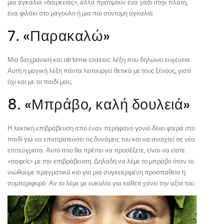
μια αγκαλιά «διαρκείας», άλλα προτιμούν ένα χάδι στην πλάτη,
ένα φιλάκι στο μάγουλο ή μια πιο σύντομη αγκαλιά.
7. «Παρακαλώ»
Μια διαχρονική και all time classic λέξη που δηλώνει ευγένεια.
Αυτή η μαγική λέξη πάντα λειτουργεί θετικά με τους ξένους, γιατί
όχι και με το παιδί μας;
8. «Μπράβο, καλή δουλειά»
Η λεκτική επιβράβευση από έναν περήφανο γονιό δίνει φτερά στο
παιδί για να επιστρατεύσει τις δυνάμεις του και να ανοιχτεί σε νέα
επιτεύγματα. Αυτό που θα πρέπει να προσέξετε, είναι να είστε
«σαφείς» με την επιβράβευση. Δηλαδή να λέμε το μπράβο όταν το
νιώθουμε πραγματικά και για μια συγκεκριμένη προσπάθεια ή
συμπεριφορά. Αν το λέμε με ευκολία για καθετί χάνει την αξία του.