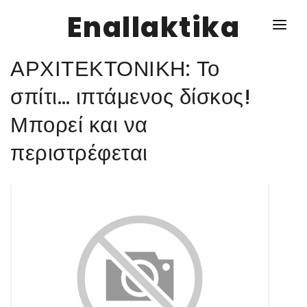
Enallaktika
ΑΡΧΙΤΕΚΤΟΝΙΚΗ: Το
NEWS
σπίτι… ιπτάμενος δίσκος!
Μπορεί και να
ΥΓΕΙΑ
περιστρέφεται
ΣΥΝΤΑΓΕΣ
ΔΙΑΦΟΡΑ
ΕΝΑΛΛΑΚΤΙΚΑ
ΑΥΤΑΡΚΕΙΑ
ΣΧΕΣΕΙΣ
ΚΑΛΛΙΕΡΓΕΙΕΣ