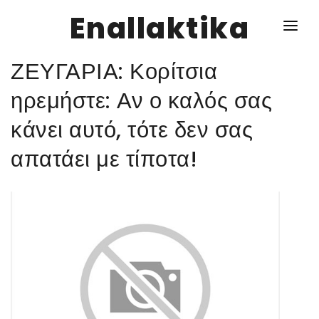
Enallaktika
ΖΕΥΓΑΡΙΑ: Κορίτσια
NEWS
ηρεμήστε: Αν ο καλός σας
κάνει αυτό, τότε δεν σας
ΥΓΕΙΑ
απατάει με τίποτα!
ΣΥΝΤΑΓΕΣ
ΔΙΑΦΟΡΑ
ΕΝΑΛΛΑΚΤΙΚΑ
ΑΥΤΑΡΚΕΙΑ
ΣΧΕΣΕΙΣ
ΚΑΛΛΙΕΡΓΕΙΕΣ