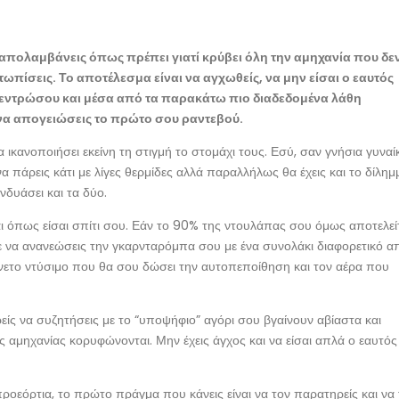
 απολαμβάνεις όπως πρέπει γιατί κρύβει όλη την αμηχανία που δε
μετωπίσεις. Το αποτέλεσμα είναι να αγχωθείς, να μην είσαι ο εαυτός
συγκεντρώσου και μέσα από τα παρακάτω πιο διαδεδομένα λάθη
 να απογειώσεις το πρώτο σου ραντεβού.
 ικανοποιήσει εκείνη τη στιγμή το στομάχι τους. Εσύ, σαν γνήσια γυναί
ς να πάρεις κάτι με λίγες θερμίδες αλλά παραλλήλως θα έχεις και το δίλημ
νδυάσει και τα δύο.
ι όπως είσαι σπίτι σου. Εάν το 90% της ντουλάπας σου όμως αποτελεί
 να ανανεώσεις την γκαρνταρόμπα σου με ένα συνολάκι διαφορετικό α
 άνετο ντύσιμο που θα σου δώσει την αυτοπεποίθηση και τον αέρα που
ς να συζητήσεις με το “υποψήφιο” αγόρι σου βγαίνουν αβίαστα και
μές αμηχανίας κορυφώνονται. Μην έχεις άγχος και να είσαι απλά ο εαυτός
α προεόρτια, το πρώτο πράγμα που κάνεις είναι να τον παρατηρείς και να