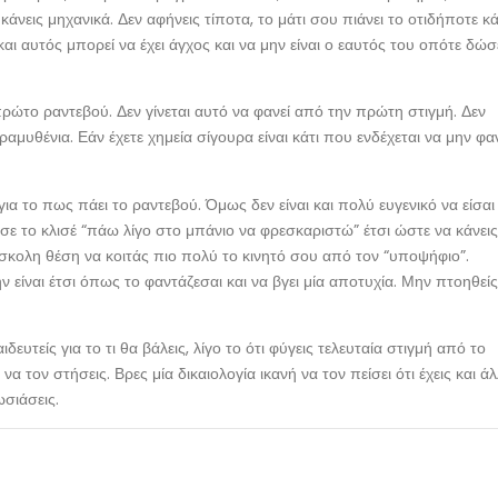
κάνεις μηχανικά. Δεν αφήνεις τίποτα, το μάτι σου πιάνει το οτιδήποτε κά
ι και αυτός μπορεί να έχει άγχος και να μην είναι ο εαυτός του οπότε δώσ
πρώτο ραντεβού. Δεν γίνεται αυτό να φανεί από την πρώτη στιγμή. Δεν
αμυθένια. Εάν έχετε χημεία σίγουρα είναι κάτι που ενδέχεται να μην φα
για το πως πάει το ραντεβού. Όμως δεν είναι και πολύ ευγενικό να είσαι
σε το κλισέ “πάω λίγο στο μπάνιο να φρεσκαριστώ” έτσι ώστε να κάνεις
σκολη θέση να κοιτάς πιο πολύ το κινητό σου από τον “υποψήφιο”.
 είναι έτσι όπως το φαντάζεσαι και να βγει μία αποτυχία. Μην πτοηθείς
δευτείς για το τι θα βάλεις, λίγο το ότι φύγεις τελευταία στιγμή από το
α τον στήσεις. Βρες μία δικαιολογία ικανή να τον πείσει ότι έχεις και ά
ωσιάσεις.