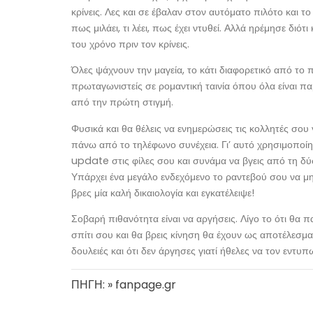
κρίνεις. Λες και σε έβαλαν στον αυτόματο πιλότο και το 
πως μιλάει, τι λέει, πως έχει ντυθεί. Αλλά ηρέμησε διότ
του χρόνο πριν τον κρίνεις.
Όλες ψάχνουν την μαγεία, το κάτι διαφορετικό από το 
πρωταγωνιστείς σε ρομαντική ταινία όπου όλα είναι παρ
από την πρώτη στιγμή.
Φυσικά και θα θέλεις να ενημερώσεις τις κολλητές σου 
πάνω από το τηλέφωνο συνέχεια. Γι’ αυτό χρησιμοποίη
update στις φίλες σου και συνάμα να βγεις από τη δύ
Υπάρχει ένα μεγάλο ενδεχόμενο το ραντεβού σου να μην
βρες μία καλή δικαιολογία και εγκατέλειψε!
Σοβαρή πιθανότητα είναι να αργήσεις. Λίγο το ότι θα παι
σπίτι σου και θα βρεις κίνηση θα έχουν ως αποτέλεσμα ν
δουλειές και ότι δεν άργησες γιατί ήθελες να τον εντυπ
ΠΗΓΗ: » fanpage.gr