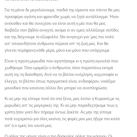
Για τη μάνα δε μεγαλώνουμε, παιδιά της είμαστε και πάντα θα μας
προσφέρει αγάπη και φροντίδα χωρίς να ζητά αντάλλαγμα. Ήταν
ανέκαθεν και θα συνεχίσει να είναι αυτή η μία που θα μας
διαβάζει σαν βιβλίο ανοιχτό, ακόμα κι αν εμείς αλλάζουμε σελίδες
και της δείχνουμε το εξώφυλλο. Θα ανησυχεί για ‘μας πιο πολύ
απ’ οποιονδήποτε άνθρωπο πέρασε απ’ τη ζωή μας. Και θα
γίνεται περήφανη κάθε μέρα, μόνο και μόνο που υπάρχουμε.
Είναι η πρώτη μυρωδιά που αγαπήσαμε κι η πρώτη αγκαλιά που
χωθήκαμε. Όσο ωριμάζει ο άνθρωπος τόσο παραπάνω εκτιμά
αυτή της τη διαίσθηση. Αντί να το βλέπει ενόχληση, καχυποψία κι
έλεγχο, το βλέπει όπως πραγματικά είναι, ενδιαφέρον, νοιάξιμο
μοναδικό που κανένας άλλος δεν μπορεί να αναπληρώσει.
Κι ας μην της είπαμε ποτέ ότι στα ξένα, μας λείπει η Κυριακή με τις
μυρωδιές απ’ τις μαγειρικές της. Κι ας μην παραδεχτήκαμε πως η
γρίπη ήταν γιατί δεν πήραμε όντως ζακέτα. Ας μην της είπαμε
ποτέ ευχαριστώ για όλες εκείνες τις φορές μου μας ήξερε πιο καλά
απ’ ό,τι εμείς τον εαυτό μας.
Ο ρόλος της μάνας είναι ο πιο δύσκολος ρόλος του κόσμου. Οι