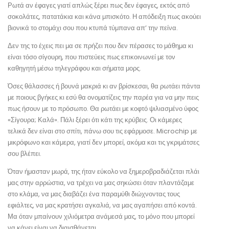
Ρωτά αν έφαγες γιατί απλώς ξέρει πως δεν έφαγες, εκτός από
σοκολάτες, πατατάκια και κάνα μπισκότο. Η απόδειξη πως ακούει
βιονικά το στομάχι σου που κτυπά τύμπανα απ’ την πείνα.
Δεν της το έχεις πει μα σε πρήζει που δεν πέρασες το μάθημα κι
είναι τόσο σίγουρη, που πιστεύεις πως επικοινωνεί με τον
καθηγητή μέσω τηλεγράφου και σήματα μορς.
Όσες θάλασσες ή βουνά μακριά κι αν βρίσκεσαι, θα ρωτάει πάντα
με ποιους βγήκες κι εσύ θα ονοματίζεις την παρέα για να μην πεις
πως ήσουν με το πρόσωπο. Θα ρωτάει με κοφτό ψιλιασμένο ύφος
«Σίγουρα; Καλά». Πάλι ξέρει ότι κάτι της κρύβεις. Οι κάμερες
τελικά δεν είναι στο σπίτι, πάνω σου τις εφάρμοσε. Microchip με
μικρόφωνο και κάμερα, γιατί δεν μπορεί, ακόμα και τις γκριμάτσες
σου βλέπει.
Όταν ήμασταν μωρά, της ήταν εύκολο να ξημεροβραδιάζεται πλάι
μας στην αρρώστια, να τρέχει να μας σηκώσει όταν πλαντάζαμε
στο κλάμα, να μας διαβάζει ένα παραμύθι διώχνοντας τους
εφιάλτες, να μας κρατήσει αγκαλιά, να μας αγαπήσει από κοντά.
Μα όταν μπαίνουν χιλιόμετρα ανάμεσά μας, το μόνο που μπορεί
να κάνει είναι να διαισθάνεται.