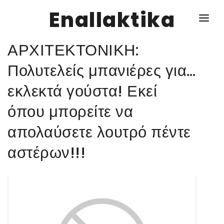
Enallaktika
ΑΡΧΙΤΕΚΤΟΝΙΚΗ:
NEWS
Πολυτελείς μπανιέρες για…
εκλεκτά γούστα! Εκεί
ΥΓΕΙΑ
όπου μπορείτε να
ΣΥΝΤΑΓΕΣ
απολαύσετε λουτρό πέντε
ΔΙΑΦΟΡΑ
αστέρων!!!
ΕΝΑΛΛΑΚΤΙΚΑ
ΑΥΤΑΡΚΕΙΑ
ΣΧΕΣΕΙΣ
ΚΑΛΛΙΕΡΓΕΙΕΣ