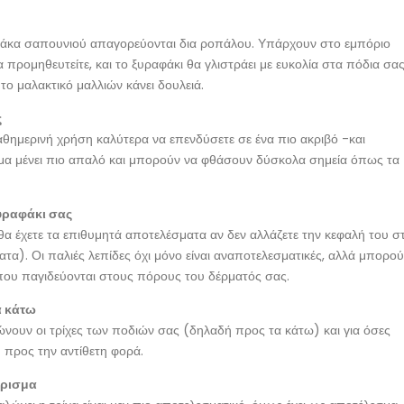
 πλάκα σαπουνιού απαγορεύονται δια ροπάλου. Υπάρχουν στο εμπόριο
 προμηθευτείτε, και το ξυραφάκι θα γλιστράει με ευκολία στα πόδια σα
το μαλακτικό μαλλιών κάνει δουλειά.
ς
 καθημερινή χρήση καλύτερα να επενδύσετε σε ένα πιο ακριβό -και
έρμα μένει πιο απαλό και μπορούν να φθάσουν δύσκολα σημεία όπως τα
ξυραφάκι σας
θα έχετε τα επιθυμητά αποτελέσματα αν δεν αλλάζετε την κεφαλή του σ
α). Οι παλιές λεπίδες όχι μόνο είναι αναποτελεσματικές, αλλά μπορο
α που παγιδεύονται στους πόρους του δέρματός σας.
α κάτω
νουν οι τρίχες των ποδιών σας (δηλαδή προς τα κάτω) και για όσες
 προς την αντίθετη φορά.
ξύρισμα