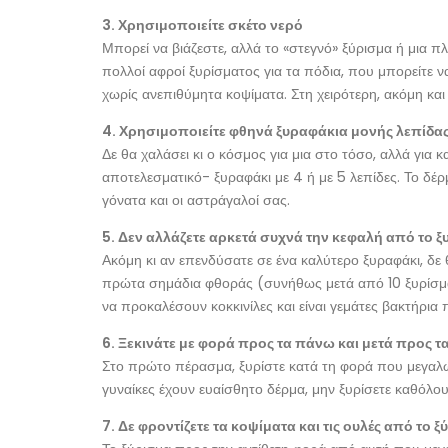
3. Χρησιμοποιείτε σκέτο νερό
Μπορεί να βιάζεστε, αλλά το «στεγνό» ξύρισμα ή μια
πολλοί αφροί ξυρίσματος για τα πόδια, που μπορείτε να
χωρίς ανεπιθύμητα κοψίματα. Στη χειρότερη, ακόμη και 
4. Χρησιμοποιείτε φθηνά ξυραφάκια μονής λεπίδα
Δε θα χαλάσει κι ο κόσμος για μια στο τόσο, αλλά για
αποτελεσματικό- ξυραφάκι με 4 ή με 5 λεπίδες. Το δ
γόνατα και οι αστράγαλοί σας.
5. Δεν αλλάζετε αρκετά συχνά την κεφαλή από το 
Ακόμη κι αν επενδύσατε σε ένα καλύτερο ξυραφάκι, δε 
πρώτα σημάδια φθοράς (συνήθως μετά από 10 ξυρίσματ
να προκαλέσουν κοκκινίλες και είναι γεμάτες βακτήρι
6. Ξεκινάτε με φορά προς τα πάνω και μετά προς τ
Στο πρώτο πέρασμα, ξυρίστε κατά τη φορά που μεγαλώ
γυναίκες έχουν ευαίσθητο δέρμα, μην ξυρίσετε καθόλου
7. Δε φροντίζετε τα κοψίματα και τις ουλές από το 