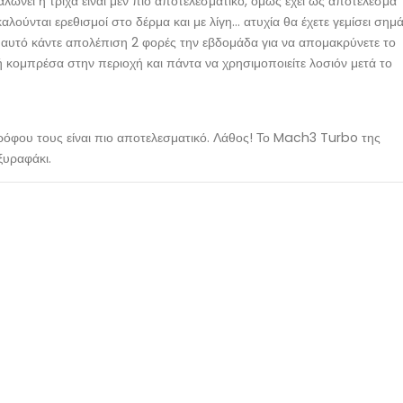
λώνει η τρίχα είναι μεν πιο αποτελεσματικό, όμως έχει ως αποτέλεσμα
λούνται ερεθισμοί στο δέρμα και με λίγη… ατυχία θα έχετε γεμίσει σημ
τε αυτό κάντε απολέπιση 2 φορές την εβδομάδα για να απομακρύνετε το
ή κομπρέσα στην περιοχή και πάντα να χρησιμοποιείτε λοσιόν μετά το
ρόφου τους είναι πιο αποτελεσματικό. Λάθος! Το Mach3 Turbo της
 ξυραφάκι.