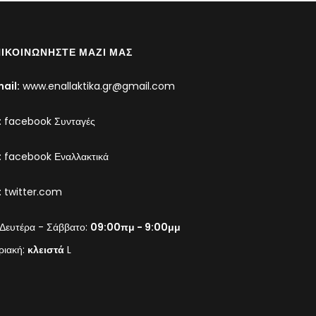
ΙΚΟΙΝΩΝΉΣΤΕ ΜΑΖΊ ΜΑΣ
ail:
www.enallaktika.gr@gmail.com
:
facebook Συνταγές
:
facebook Εναλλακτικά
:
twitter.com
Δευτέρα - Σάββατο:
09:00πμ - 9:00μμ
ριακή:
κλειστά
L