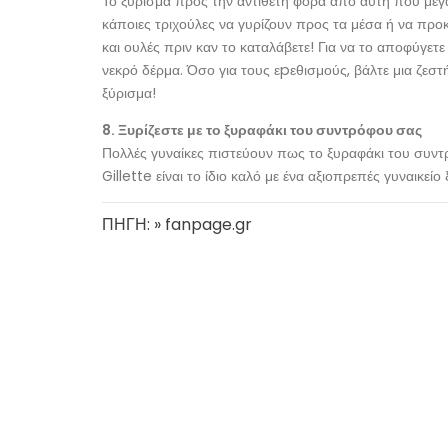
Το ξύρισμα προς την αντίθετη φορά από αυτή που μεγα
κάποιες τριχούλες να γυρίζουν προς τα μέσα ή να προκα
και ουλές πριν καν το καταλάβετε! Για να το αποφύγε
νεκρό δέρμα. Όσο για τους εpεθισμούς, βάλτε μια ζεστ
ξύρισμα!
8. Ξυρίζεστε με το ξυραφάκι του συντρόφου σας
Πολλές γυναίκες πιστεύουν πως το ξυραφάκι του συντ
Gillette είναι το ίδιο καλό με ένα αξιοπρεπές γυναικείο
ΠΗΓΗ: » fanpage.gr