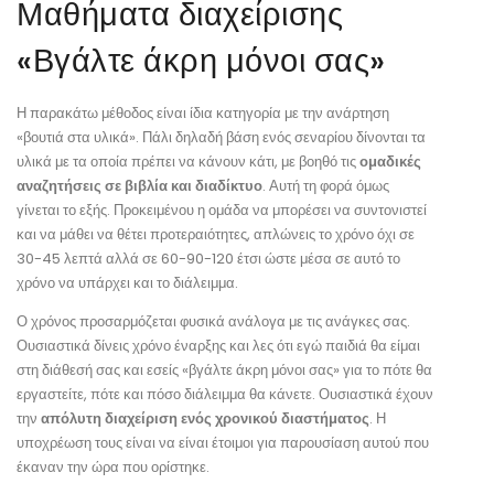
Μαθήματα διαχείρισης
«Βγάλτε άκρη μόνοι σας»
Η παρακάτω μέθοδος είναι ίδια κατηγορία με την ανάρτηση
«βουτιά στα υλικά». Πάλι δηλαδή βάση ενός σεναρίου δίνονται τα
υλικά με τα οποία πρέπει να κάνουν κάτι, με βοηθό τις
ομαδικές
αναζητήσεις σε βιβλία και διαδίκτυο
. Αυτή τη φορά όμως
γίνεται το εξής. Προκειμένου η ομάδα να μπορέσει να συντονιστεί
και να μάθει να θέτει προτεραιότητες, απλώνεις το χρόνο όχι σε
30-45 λεπτά αλλά σε 60-90-120 έτσι ώστε μέσα σε αυτό το
χρόνο να υπάρχει και το διάλειμμα.
Ο χρόνος προσαρμόζεται φυσικά ανάλογα με τις ανάγκες σας.
Ουσιαστικά δίνεις χρόνο έναρξης και λες ότι εγώ παιδιά θα είμαι
στη διάθεσή σας και εσείς «βγάλτε άκρη μόνοι σας» για το πότε θα
εργαστείτε, πότε και πόσο διάλειμμα θα κάνετε. Ουσιαστικά έχουν
την
απόλυτη διαχείριση ενός χρονικού διαστήματος
. Η
υποχρέωση τους είναι να είναι έτοιμοι για παρουσίαση αυτού που
έκαναν την ώρα που ορίστηκε.