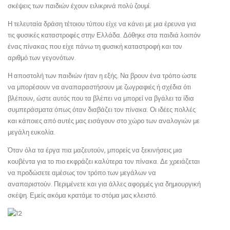
σκέψεις των παιδιών έχουν ειλικρινά πολύ ζουμί.
Η τελευταία δράση τέτοιου τύπου είχε να κάνει με μια έρευνα για
τις φυσικές καταστροφές στην Ελλάδα. Δόθηκε στα παιδιά λοιπόν
ένας πίνακας που είχε πάνω τη φυσική καταστροφή και τον
αριθμό των γεγονότων.
Η αποστολή των παιδιών ήταν η εξής. Να βρουν ένα τρόπο ώστε
να μπορέσουν να αναπαραστήσουν με ζωγραφιές ή σχέδια ότι
βλέπουν, ώστε αυτός που τα βλέπει να μπορεί να βγάλει τα ίδια
συμπεράσματα όπως όταν διαβάζει τον πίνακα. Οι ιδέες πολλές
και κάποιες από αυτές μας εισάγουν στο χώρο των αναλογιών με
μεγάλη ευκολία.
Όταν όλα τα έργα πια μαζευτούν, μπορείς να ξεκινήσεις μια
κουβέντα για το πιο εκφράζει καλύτερα τον πίνακα. Δε χρειάζεται
να προδώσετε αμέσως τον τρόπο των μεγάλων να
αναπαριστούν. Περιμένετε και για άλλες αφορμές για δημιουργική
σκέψη. Εμείς ακόμα κρατάμε το στόμα μας κλειστό.