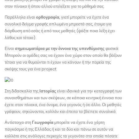
στον πίνακα ή όπου αλλού επιλέξετε για το μάθημά σας.
Παράλληλα είναι
ορθογραφία
, γιατί μπορείτε να έχετε ένα
συνολικό δείγμα γραφής απλωμένο μπροστά σας, έτοιμο για
διόρθωση από εσάς ή από τους μαθητές (ψάξτε ποια λέξη έχει
λάθος και τέτοια).
Είναι
σημειωματάρια με την έννοια της υπενθύμισης
φυσικά.
Μπορούν οι ομάδες σας να έχουν ένα χώρο στον οποίο θα βάζουν
τέτοια για να θυμούνται τι έχουν να κάνουν ή την πορεία της
σκέψης τους για ένα project.
Στη διδασκαλία της
Ιστορίας
είναι ιδανικά για την καταγραφή των
συναισθημάτων και των σκέψεων, σε κάποια κεντρική έννοια που
έχετε στον πίνακα, ένα όνομα, ένα γεγονός ή ότι άλλο. Οι μαθητές
γράφουν, σηκώνονται, κολλάν και έπειτα τα βλέπετε συνολικά.
Αντίστοιχα στη
Γεωγραφία
μπορείτε να έχετε ένα χάρτη
παγκόσμιο ή της Ελλάδας ή και τα δύο και πάνω σε αυτόν να
κολλάτε στις ανάλογες περιοχές τα γεγονότα στα οποία πέσατε