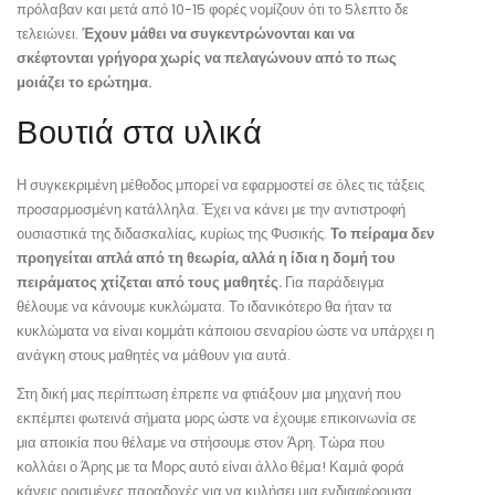
πρόλαβαν και μετά από 10-15 φορές νομίζουν ότι το 5λεπτο δε
τελειώνει.
Έχουν μάθει να συγκεντρώνονται και να
σκέφτονται γρήγορα χωρίς να πελαγώνουν από το πως
μοιάζει το ερώτημα.
Βουτιά στα υλικά
Η συγκεκριμένη μέθοδος μπορεί να εφαρμοστεί σε όλες τις τάξεις
προσαρμοσμένη κατάλληλα. Έχει να κάνει με την αντιστροφή
ουσιαστικά της διδασκαλίας, κυρίως της Φυσικής.
Το πείραμα δεν
προηγείται απλά από τη θεωρία, αλλά η ίδια η δομή του
πειράματος χτίζεται από τους μαθητές.
Για παράδειγμα
θέλουμε να κάνουμε κυκλώματα. Το ιδανικότερο θα ήταν τα
κυκλώματα να είναι κομμάτι κάποιου σεναρίου ώστε να υπάρχει η
ανάγκη στους μαθητές να μάθουν για αυτά.
Στη δική μας περίπτωση έπρεπε να φτιάξουν μια μηχανή που
εκπέμπει φωτεινά σήματα μορς ώστε να έχουμε επικοινωνία σε
μια αποικία που θέλαμε να στήσουμε στον Άρη. Τώρα που
κολλάει ο Άρης με τα Μορς αυτό είναι άλλο θέμα! Καμιά φορά
κάνεις ορισμένες παραδοχές για να κυλήσει μια ενδιαφέρουσα