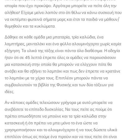
ιστορία που έχει προκύψει. Αργότερα μπορείτε να πείτε όλη την
αλήθεια! Είχαμε μείνει λοιπόν στο ότι θέλω να κάνω συσκευή που
να εκπέμπει φωτεινά σήματα μορς και έτσι τα παιδιά να μάθουν/
θυμηθούν και τα κυκλώματα.
Δόθηκε σε κάθε ομάδα μια μπαταρία, τρία καλώδια, ένα
λαμπτήρας, μανταλάκι και ένα φύλλο αλουμινόχαρτο χωρίς καμία
εξήγηση. Τα υλικά της τάξης είναι πάντα όλα διαθέσιμα. Η οδηγία
ήταν ότι σε 45 λεπτά έπρεπε όλες οι ομάδες να παρουσιάσουν
μια κατασκευή στην οποία θα μπορούν να ελέγχουν πότε θα
ανάβει και θα σβήνει το λαμπάκι και πως δεν έπρεπε να κρατάνε
το λαμπάκι με τα χέρια τους. Επιπλέον μπορούν πάντα να
συμβουλευτούν τα βιβλία της Φυσικής και των δύο τάξεων για
ιδέες.
Αν κάποιες ομάδες τελειώσουν γρήγορα με αυτό μπορείτε να
ανεβάσετε το επίπεδο δυσκολίας. Να τους πείτε ας πούμε ότι
πρέπει οπωσδήποτε να μπούνε και τα τρία καλώδια στην
κατασκευή ή ότι πρέπει να μπει μόνο το ένα ώστε να
χρησιμοποιήσουν και το αλουμινόχαρτο ή να τους δώσετε υλικά
επιπλέον όπως ας πούμε ένα πιρούνι και να τους πείτε ότι είναι