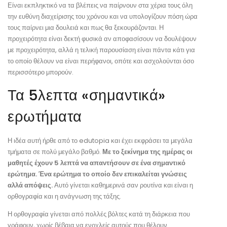
Είναι εκπληκτικό να τα βλέπεις να παίρνουν στα χέρια τους όλη
την ευθύνη διαχείρισης του χρόνου και να υπολογίζουν πόση ώρα
τους παίρνει μια δουλειά και πως θα ξεκουράζονται. Η
προχειρότητα είναι δεκτή φυσικά αν αποφασίσουν να δουλέψουν
με προχειρότητα, αλλά η τελική παρουσίαση είναι πάντα κάτι για
το οποίο θέλουν να είναι περήφανοι, οπότε και ασχολούνται όσο
περισσότερο μπορούν.
Τα 5λεπτα «σημαντικά»
ερωτήματα
Η ιδέα αυτή ήρθε από το edutopia και έχει εκφράσει τα μεγάλα
τμήματα σε πολύ μεγάλο βαθμό.
Με το ξεκίνημα της ημέρας οι
μαθητές έχουν 5 λεπτά να απαντήσουν σε ένα σημαντικό
ερώτημα. Ένα ερώτημα το οποίο δεν επικαλείται γνώσεις
αλλά απόψεις.
Αυτό γίνεται καθημερινά σαν ρουτίνα και είναι η
ορθογραφία και η ανάγνωση της τάξης.
Η ορθογραφία γίνεται από πολλές βόλτες κατά τη διάρκεια που
γράφουν, χωρίς βέβαια να ενοχλείς αυτούς που θέλουν