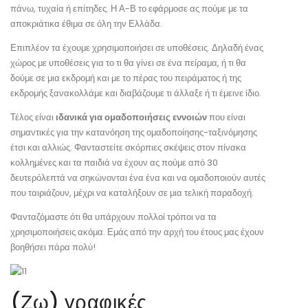
πάνω, τυχαία ή επίτηδες. Η Α-Β το εφάρμοσε ας πούμε με τα
αποκριάτικα έθιμα σε όλη την Ελλάδα.
Επιπλέον τα έχουμε χρησιμοποιήσει σε υποθέσεις. Δηλαδή ένας
χώρος με υποθέσεις για το τι θα γίνει σε ένα πείραμα, ή τι θα
δούμε σε μια εκδρομή και με το πέρας του πειράματος ή της
εκδρομής ξανακολλάμε και διαβάζουμε τι άλλαξε ή τι έμεινε ίδιο.
Τέλος είναι
ιδανικά για ομαδοποιήσεις εννοιών
που είναι
σημαντικές για την κατανόηση της ομαδοποίησης-ταξινόμησης
έτσι και αλλιώς. Φανταστείτε σκόρπιες σκέψεις στον πίνακα
κολλημένες και τα παιδιά να έχουν ας πούμε από 30
δευτερόλεπτά να σηκώνονται ένα ένα και να ομαδοποιούν αυτές
που ταιριάζουν, μέχρι να καταλήξουν σε μια τελική παραδοχή.
Φανταζόμαστε ότι θα υπάρχουν πολλοί τρόποι να τα
χρησιμοποιήσεις ακόμα. Εμάς από την αρχή του έτους μας έχουν
βοηθήσει πάρα πολύ!
(Ζω) γραφικές