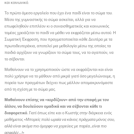
και κοινωνικό.
Το πρώτο άμεσο εργαλείο που έχει ένα παιδί είναι το σώμα του.
Μέσο της γυμναστικής το σώμα ασκείται, αλλά για να
επωφεληθούν επιπλέον κι ο συναισθηματικός και κοινωνικός
τομέας χρειάζεται το παιδί να μάθει να εκφράζεται μέσω αυτού. Η
Σωματική Έκφραση, που πραγματοποιείται κάθε Δευτέρα με τα
πρωτοδευτεράκια, αποτελεί μια μεθολογία μέσω της οποίας τα
παιδιά αρχίζουν να γνωρίζουν το σώμα τους, να το αγαπούν, να
το σέβονται.
Μαθαίνουν να το χρησιμοποιούν ώστε να εκφράζονται και είναι
πολύ χρήσιμο να το μάθουν από μικρά γιατί όσο μεγαλώνουμε, η
πορεία των πραγμάτων δείχνει πως μάλλον απομακρυνόμαστε
από τη σχέση με το σώμα μας.
Μαθαίνουν επίσης να «κερδίζουν» από την επαφή με τον
άλλον, να δουλεύουν ομαδικά και να σέβονται κάθε τι
διαφορετικό.
Γιατί όπως είπε και ο Κωστής στην διάρκεια ενός
μαθήματος «
Μπορείς πολύ ωραία να κάνεις πράγματα μόνος σου,
αλλά είναι ακόμα πιο όμορφο να χορεύεις με παρέα…είναι πιο
ασφαλές…!
»