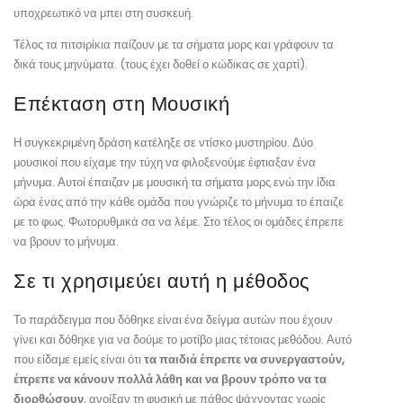
υποχρεωτικό να μπει στη συσκευή.
Τέλος τα πιτσιρίκια παίζουν με τα σήματα μορς και γράφουν τα
δικά τους μηνύματα. (τους έχει δοθεί ο κώδικας σε χαρτί).
Επέκταση στη Μουσική
Η συγκεκριμένη δράση κατέληξε σε ντίσκο μυστηρίου. Δύο
μουσικοί που είχαμε την τύχη να φιλοξενούμε έφτιαξαν ένα
μήνυμα. Αυτοί έπαιζαν με μουσική τα σήματα μορς ενώ την ίδια
ώρα ένας από την κάθε ομάδα που γνώριζε το μήνυμα το έπαιζε
με το φως. Φωτορυθμικά σα να λέμε. Στο τέλος οι ομάδες έπρεπε
να βρουν το μήνυμα.
Σε τι χρησιμεύει αυτή η μέθοδος
Το παράδειγμα που δόθηκε είναι ένα δείγμα αυτών που έχουν
γίνει και δόθηκε για να δούμε το μοτίβο μιας τέτοιας μεθόδου. Αυτό
που είδαμε εμείς είναι ότι
τα παιδιά έπρεπε να συνεργαστούν,
έπρεπε να κάνουν πολλά λάθη και να βρουν τρόπο να τα
διορθώσουν
, ανοίξαν τη φυσική με πάθος ψάχνοντας χωρίς