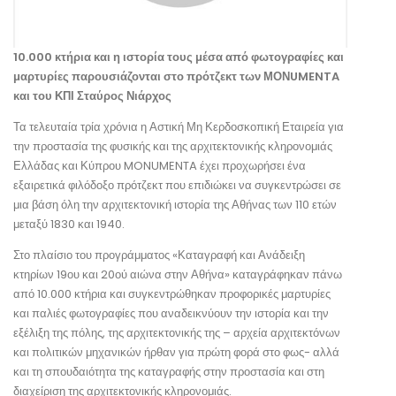
10.000 κτήρια και η ιστορία τους μέσα από φωτογραφίες και
μαρτυρίες παρουσιάζονται στο πρότζεκτ των ΜΟΝUMENTA
και του ΚΠΙ Σταύρος Νιάρχος
Τα τελευταία τρία χρόνια η Αστική Μη Κερδοσκοπική Εταιρεία για
την προστασία της φυσικής και της αρχιτεκτονικής κληρονομιάς
Ελλάδας και Κύπρου MONUMENTA έχει προχωρήσει ένα
εξαιρετικά φιλόδοξο πρότζεκτ που επιδιώκει να συγκεντρώσει σε
μια βάση όλη την αρχιτεκτονική ιστορία της Αθήνας των 110 ετών
μεταξύ 1830 και 1940.
Στο πλαίσιο του προγράμματος «Καταγραφή και Ανάδειξη
κτηρίων 19ου και 20ού αιώνα στην Αθήνα» καταγράφηκαν πάνω
από 10.000 κτήρια και συγκεντρώθηκαν προφορικές μαρτυρίες
και παλιές φωτογραφίες που αναδεικνύουν την ιστορία και την
εξέλιξη της πόλης, της αρχιτεκτονικής της – αρχεία αρχιτεκτόνων
και πολιτικών μηχανικών ήρθαν για πρώτη φορά στο φως- αλλά
και τη σπουδαιότητα της καταγραφής στην προστασία και στη
διαχείριση της αρχιτεκτονικής κληρονομιάς.