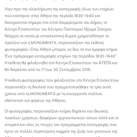
Λίγο πριν την ολοκλήρωση της καταγραφής όλων των κτηρίων
που κτίστηκαν στην Αθήνα την περίοδο 1830-1940 και
διατηρούνται σήμερα στα επτά διαμερίσματα του Δήμου, το
Κέντρο Επισκεπτών του Κέντρου Πολιτισμού Ίδρυμα Σταύρος
Νιάρχος το οποίο με αποκλειστική δωρεά χρηματοδότησε το
πρότζεκτ και η MONUMENTA, παρουσιάζουν την έκθεση
φωτογραφίας «Στην Αθήνα μπορείς να δεις τα πιο όμορφα κτήρια.
Ένα πρόγραμμα καταγραφής κτηρίων της περιόδου 1830-1940″.
Η έκθεση θα φιλοξενηθεί στο Κέντρο Επισκεπτών του ΚΠΙΣΝ και
θα διαρκέσει από τις 17 έως 30 Σεπτεμβρίου 2015.
Η έκθεση φωτογραφίας που φιλοξενείται στο Κέντρο Επισκεπτών
παρουσιάζει τη δουλειά που πραγματοποιήθηκε τα τρία αυτά
χρόνια από τη MONUMENTA με τη συνεργασία πολλών
εθελοντών και φορέων της Αθήνας.
Οι φωτογραφίες παρουσιάζουν κτήρια δημόσια και ιδιωτικά,
ποικίλων χρήσεων, διαφόρων αρχιτεκτονικών τύπων αλλά και το
ιστορικό και όλες τις πτυχές του προγράμματος καταγραφής που
έγινε σε πολλές περιπτώσεις κομμάτι της ζωής των γειτονιών της