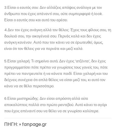
3.Είσαι ο εαυτός σου: Δεν αλλάζεις απόψεις ανάλογα με τον
άνθρωπο που έχεις απέναντί σου, ούτε συμπεριφορά ή look.
Είσαι ο εαυτός σου και αυτό του αρέσει.
4.Δεν τον έχεις ανάγκη αλλά τον θέλεις: Έχεις τους φίλους σου, τη
δουλειά σου, την οικογένειά σου. Περνάς καλά και δεν έχεις
ανάγκη κανέναν. Αυτό που τον κάνει να σε έpωτευθεί, όμως,
είναι ότι τον θέλεις για να περνάτε και μαζί καλά.
5.Είσαι χαλαρή: Τι σημαίνει αυτό; Δεν έχεις ‘ατζέντα’, δεν έχεις
προγραμματίσει πότε πρέπει να γνωρίσεις τους γονείς του, πότε
πρέπει να παντρευτείτε ή να κάνετε παιδί. Είσαι χαλαρή και του
δείχνεις συνέχεια ότι απλά θέλεις να είσαι μαζί του, κι αυτό τον
κάνει να σε θέλει περισσότερο.
6.Είσαι μυστηριώδης: Δεν είσαι απρόσιτη αλλά ούτε
αποκαλύπτεις πολλά στο πρώτο ραντεβού. Αυτό κάνει το αγόρι
που έχεις απέναντί σου να θέλει να σε γνωρίσει καλύτερα.
ΠΗΓΗ: » fanpage.gr