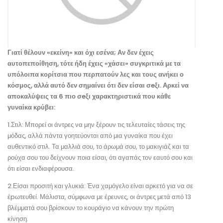
Γιατί θέλουν «εκείνη» και όχι εσένα; Αν δεν έχεις
αυτοπεποίθηση, τότε ήδη έχεις «χάσει» συγκριτικά με τα
υπόλοιπα κορίτσια που περπατούν λες και τους ανήκει ο
κόσμος, αλλά αυτό δεν σημαίνει ότι δεν είσαι σeξι. Αρκεί να
αποκαλύψεις τα 6 πιο σeξι χαρακτηριστικά που κάθε
γυναίκα κρύβει:
1.Στιλ: Μπορεί οι άντρες να μην ξέρουν τις τελευταίες τάσεις της
μόδας, αλλά πάντα γοητεύονται από μια γυναίκα που έχει
αυθεντικό στιλ. Τα μαλλιά σου, το άρωμά σου, το μακιγιάζ και τα
ρούχα σου του δείχνουν ποια είσαι, ότι αγαπάς τον εαυτό σου και
ότι είσαι ενδιαφέρουσα.
2.Είσαι προσιτή και γλυκιά: Ένα χαμόγελο είναι αρκετό για να σε
έpωτευθεί. Μάλιστα, σύμφωνα με έρευνες, οι άντρες μετά από 13
βλέμματά σου βρίσκουν το κουράγιο να κάνουν την πρώτη
κίνηση.