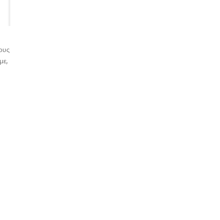
ους
με,