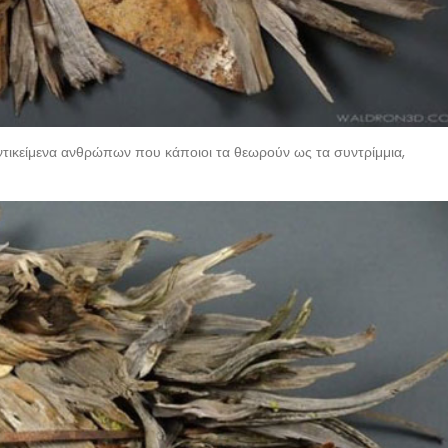
ντικείμενα ανθρώπων που κάποιοι τα θεωρούν ως τα συντρίμμια,