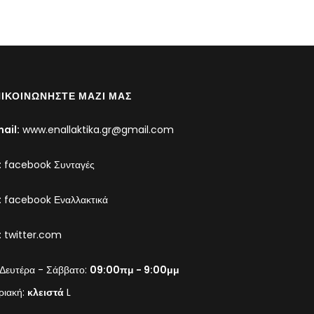
ΙΚΟΙΝΩΝΉΣΤΕ ΜΑΖΊ ΜΑΣ
ail:
www.enallaktika.gr@gmail.com
:
facebook Συνταγές
:
facebook Εναλλακτικά
:
twitter.com
Δευτέρα - Σάββατο:
09:00πμ - 9:00μμ
ριακή:
κλειστά
L