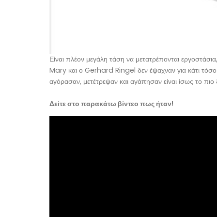
Είναι πλέον μεγάλη τάση να μετατρέπονται εργοστάσια,
Mary και ο Gerhard Ringel δεν έψαχναν για κάτι τόσο 
αγόρασαν, μετέτρεψαν και αγάπησαν είναι ίσως το πιο
Δείτε στο παρακάτω βίντεο πως ήταν!