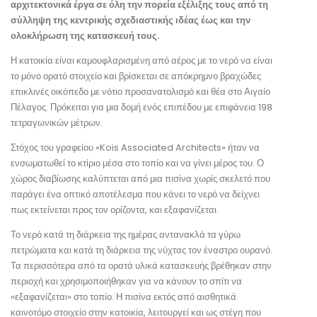
αρχιτεκτονικά έργα σε όλη την πορεία εξέλιξης τους από τη
σύλληψη της κεντρικής σχεδιαστικής ιδέας έως και την
ολοκλήρωση της κατασκευή τους.
Η κατοικία είναι καμουφλαρισμένη από αέρος με το νερό να είναι
το μόνο ορατό στοιχείο και βρίσκεται σε απόκρημνο βραχώδες
επικλινές οικόπεδο με νότιο προσανατολισμό και θέα στο Αιγαίο
Πέλαγος. Πρόκειται για μια δομή ενός επιπέδου με επιφάνεια 198
τετραγωνικών μέτρων.
Στόχος του γραφείου «Kois Associated Architects» ήταν να
ενσωματωθεί το κτίριο μέσα στο τοπίο και να γίνει μέρος του. Ο
χώρος διαβίωσης καλύπτεται από μια πισίνα χωρίς σκελετό που
παράγει ένα οπτικό αποτέλεσμα που κάνει το νερό να δείχνει
πως εκτείνεται προς τον ορίζοντα, και εξαφανίζεται.
Το νερό κατά τη διάρκεια της ημέρας αντανακλά τα γύρω
πετρώματα και κατά τη διάρκεια της νύχτας τον έναστρο ουρανό.
Τα περισσότερα από τα ορατά υλικά κατασκευής βρέθηκαν στην
περιοχή και χρησιμοποιήθηκαν για να κάνουν το σπίτι να
«εξαφανίζεται» στο τοπίο. Η πισίνα εκτός από αισθητικά
καινοτόμο στοιχείο στην κατοικία, λειτουργεί και ως στέγη που