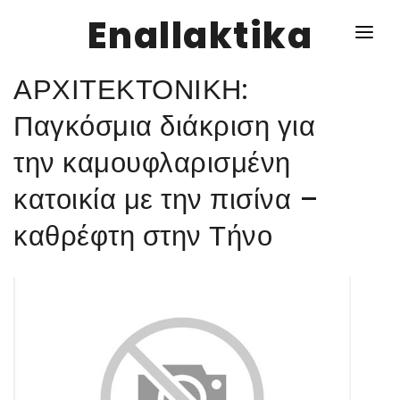
Enallaktika
ΑΡΧΙΤΕΚΤΟΝΙΚΗ:
NEWS
Παγκόσμια διάκριση για
την καμουφλαρισμένη
ΥΓΕΙΑ
κατοικία με την πισίνα –
ΣΥΝΤΑΓΕΣ
καθρέφτη στην Τήνο
ΔΙΑΦΟΡΑ
ΕΝΑΛΛΑΚΤΙΚΑ
ΑΥΤΑΡΚΕΙΑ
ΣΧΕΣΕΙΣ
ΚΑΛΛΙΕΡΓΕΙΕΣ