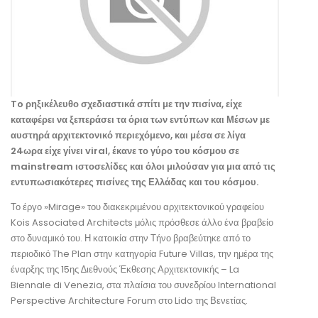
To ρηξικέλευθο σχεδιαστικά σπίτι με την πισίνα, είχε
καταφέρει να ξεπεράσει τα όρια των εντύπων και Μέσων με
αυστηρά αρχιτεκτονικό περιεχόμενο, και μέσα σε λίγα
24ωρα είχε γίνει viral, έκανε το γύρο του κόσμου σε
mainstream ιστοσελίδες και όλοι μιλούσαν για μια από τις
εντυπωσιακότερες πισίνες της Ελλάδας και του κόσμου.
Το έργο »Mirage» του διακεκριμένου αρχιτεκτονικού γραφείου
Kois Associated Architects μόλις πρόσθεσε άλλο ένα βραβείο
στο δυναμικό του. Η κατοικία στην Τήνο βραβεύτηκε από το
περιοδικό The Plan στην κατηγορία Future Villas, την ημέρα της
έναρξης της 15ης ∆ιεθνούς Έκθεσης Αρχιτεκτονικής – La
Biennale di Venezia, στα πλαίσια του συνεδρίου International
Perspective Architecture Forum στο Lido της Βενετίας.