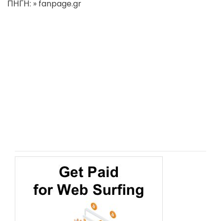
ΠΗΓΗ: » fanpage.gr