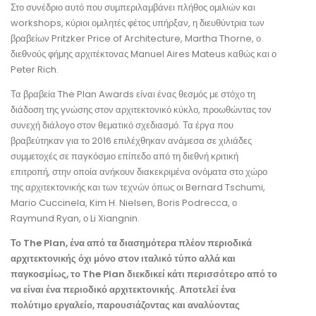
Στο συνέδριο αυτό που συμπεριλαμβάνει πλήθος ομιλιών και
workshops, κύριοι ομιλητές φέτος υπήρξαν, η διευθύντρια των
βραβείων Pritzker Price of Architecture, Martha Thorne, ο
διεθνούς φήμης αρχιτέκτονας Manuel Aires Mateus καθώς και ο
Peter Rich.
Τα βραβεία The Plan Awards είναι ένας θεσμός με στόχο τη
διάδοση της γνώσης στον αρχιτεκτονικό κύκλο, προωθώντας τον
συνεχή διάλογο στον θεματικό σχεδιασμό. Τα έργα που
βραβεύτηκαν για το 2016 επιλέχθηκαν ανάμεσα σε χιλιάδες
συμμετοχές σε παγκόσμιο επίπεδο από τη διεθνή κριτική
επιτροπή, στην οποία ανήκουν διακεκριμένα ονόματα στο χώρο
της αρχιτεκτονικής και των τεχνών όπως οι Bernard Tschumi,
Mario Cuccinela, Kim H. Nielsen, Boris Podrecca, ο
Raymund Ryan, ο Li Xiangnin.
Το The Plan, ένα από τα διασημότερα πλέον περιοδικά
αρχιτεκτονικής όχι μόνο στον ιταλικό τύπο αλλά και
παγκοσμίως, το The Plan διεκδικεί κάτι περισσότερο από το
να είναι ένα περιοδικό αρχιτεκτονικής. Αποτελεί ένα
πολύτιμο εργαλείο, παρουσιάζοντας και αναλύοντας