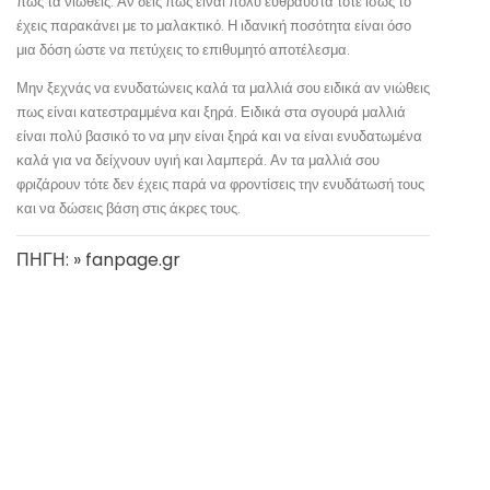
πως τα νιώθεις. Αν δεις πως είναι πολύ εύθραυστα τότε ίσως το
έχεις παρακάνει με το μαλακτικό. Η ιδανική ποσότητα είναι όσο
μια δόση ώστε να πετύχεις το επιθυμητό αποτέλεσμα.
Μην ξεχνάς να ενυδατώνεις καλά τα μαλλιά σου ειδικά αν νιώθεις
πως είναι κατεστραμμένα και ξηρά. Ειδικά στα σγουρά μαλλιά
είναι πολύ βασικό το να μην είναι ξηρά και να είναι ενυδατωμένα
καλά για να δείχνουν υγιή και λαμπερά. Αν τα μαλλιά σου
φριζάρουν τότε δεν έχεις παρά να φροντίσεις την ενυδάτωσή τους
και να δώσεις βάση στις άκρες τους.
ΠΗΓΗ: » fanpage.gr