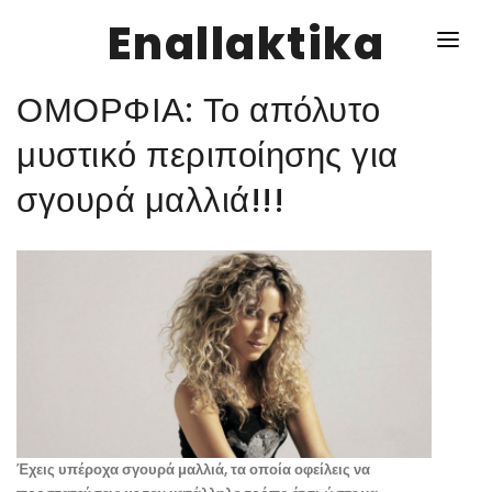
Enallaktika
ΟΜΟΡΦΙΑ: Το απόλυτο
NEWS
μυστικό περιποίησης για
σγουρά μαλλιά!!!
ΥΓΕΙΑ
ΣΥΝΤΑΓΕΣ
ΔΙΑΦΟΡΑ
ΕΝΑΛΛΑΚΤΙΚΑ
ΑΥΤΑΡΚΕΙΑ
ΣΧΕΣΕΙΣ
Έχεις υπέροχα σγουρά μαλλιά, τα οποία οφείλεις να
ΚΑΛΛΙΕΡΓΕΙΕΣ