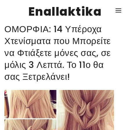
Enallaktika
ΟΜΟΡΦΙΑ: 14 Υπέροχα
NEWS
Χτενίσματα που Μπορείτε
να Φτιάξετε μόνες σας, σε
ΥΓΕΙΑ
μόλις 3 Λεπτά. Το 11ο θα
ΣΥΝΤΑΓΕΣ
σας Ξετρελάνει!
ΔΙΑΦΟΡΑ
ΕΝΑΛΛΑΚΤΙΚΑ
ΑΥΤΑΡΚΕΙΑ
ΣΧΕΣΕΙΣ
ΚΑΛΛΙΕΡΓΕΙΕΣ