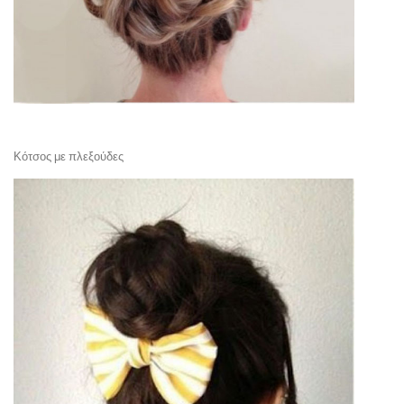
Κότσος με πλεξούδες