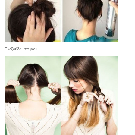
Πλεξούδα-στεφάνι