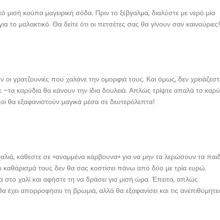
ό μισή κούπα μαγειρική σόδα. Πριν το ξέβγαλμα, διαλύστε με νερό μία
για το μαλακτικό. Θα δείτε ότι οι πετσέτες σας θα γίνουν σαν καινούριες!
ν οι γρατζουνιές που χαλάνε την ομορφιά τους. Και όμως, δεν χρειάζεστ
τε –τα καρύδια θα κάνουν την ίδια δουλειά. Απλώς τρίψτε απαλά το καρύ
μοί θα εξαφανιστούν μαγικά μέσα σε δευτερόλεπτα!
χαλιά, κάθεστε σε «αναμμένα κάρβουνα» για να μην τα λερώσουν τα παιδ
Το καθάρισμά τους δεν θα σας κοστίσει πάνω από δύο με τρία ευρώ.
 στο χαλί και αφήστε τη να δράσει για μισή ώρα. Έπειτα, απλώς
α έχει απορροφήσει τη βρωμιά, αλλά θα εξαφανίσει και τις ανεπιθύμητε