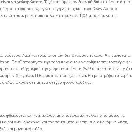
 είναι να χαλαρώσετε.
Τι γίνεται όμως αν ξαφνικά διαπιστώσετε ότι τα
 ή η τοστιέρα σας έχει γίνει πηγή λίπους και μικροβίων; Αυτές οι
ολες. Ωστόσο, με κάποια απλά και πρακτικά tips μπορείτε να τις
ούτυρο, λάδι και τυρί, τα οποία δεν βγαίνουν εύκολα. Αν, μάλιστα, οι
τερη. Για ν” αποφύγετε την ταλαιπωρία του να τρίψετε την τοστιέρα ή ν
αρμόστε το εξής: αφού την χρησιμοποιήσετε, βγάλτε την από την πρίζα 
λαφρώς βρεγμένα. Η θερμότητα που έχει μείνει, θα μετατρέψει το νερό 
ος, απλώς σκουπίστε με ένα στεγνό φύλλο κουζίνας.
τες φθείρονται και κομπιάζουν, με αποτέλεσμα πολλές από αυτές να
ι καιροί είναι δύσκολοι και πάντα επιζητούμε την πιο οικονομική λύση,
ξύδι και μαγειρική σόδα.