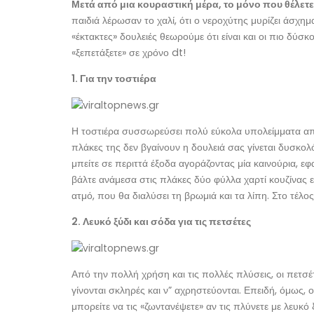
Μετά από μια κουραστική μέρα, το μόνο που θέλετε
παιδιά λέρωσαν το χαλί, ότι ο νεροχύτης μυρίζει άσχημα
«έκτακτες» δουλειές θεωρούμε ότι είναι και οι πιο δύσκ
«ξεπετάξετε» σε χρόνο dt!
1. Για την τοστιέρα
Η τοστιέρα συσσωρεύσει πολύ εύκολα υπολείμματα από β
πλάκες της δεν βγαίνουν η δουλειά σας γίνεται δυσκολό
μπείτε σε περιττά έξοδα αγοράζοντας μία καινούρια, εφ
βάλτε ανάμεσα στις πλάκες δύο φύλλα χαρτί κουζίνας ε
ατμό, που θα διαλύσει τη βρωμιά και τα λίπη. Στο τέλ
2. Λευκό ξύδι και σόδα για τις πετσέτες
Από την πολλή χρήση και τις πολλές πλύσεις, οι πετσέ
γίνονται σκληρές και ν” αχρηστεύονται. Επειδή, όμως, ο
μπορείτε να τις «ζωντανέψετε» αν τις πλύνετε με λευκό 