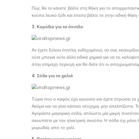
Πώς θα το κάνετε: βάλτε στη θήκη για το απορρυπαντικ
κούπα λευκό ξύδι και έπειτα βάλτε το στην ειδική θήκη 
3. Καρύδια για τα έπιπλα
Αν έχετε ξύλινα έπιπλα, ενδεχομένως να σας εκνευρίζου
ούτε μπογιά ούτε άλλα ειδικά χημικά για να τις καλύψε
στην επίμαχη περιοχή και θα δείτε ότι οι αποχρωματισ
4. Σόδα για τα χαλιά
Τώρα που ο καιρός έχει κρυώσει και έχετε στρώσει τα 
Ακόμα και να γίνει κάποιο ατύχημα, μην απελπίζεστε. 
Αγοράστε μαγειρική σόδα, απλώστε μία μικρή ποσότητα
σκουπίστε με την ηλεκτρική σκούπα. Η σόδα όχι μόνο θ
μυρωδιές από το χαλί.
5. Πατάτα για τον τρίφτη