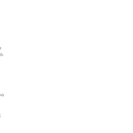
ε
δι
ιά.
ς