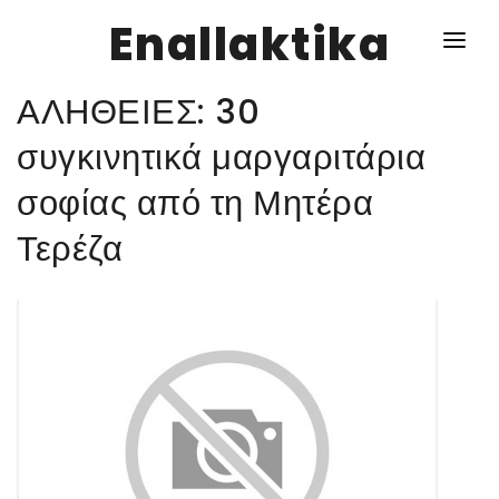
Enallaktika
ΑΛΗΘΕΙΕΣ: 30
NEWS
συγκινητικά μαργαριτάρια
σοφίας από τη Μητέρα
ΥΓΕΙΑ
Τερέζα
ΣΥΝΤΑΓΕΣ
ΔΙΑΦΟΡΑ
ΕΝΑΛΛΑΚΤΙΚΑ
ΑΥΤΑΡΚΕΙΑ
ΣΧΕΣΕΙΣ
ΚΑΛΛΙΕΡΓΕΙΕΣ