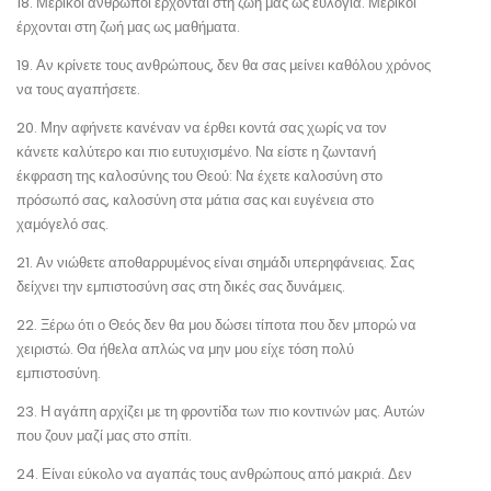
18. Μερικοί άνθρωποι έρχονται στη ζωή μας ως ευλογία. Μερικοί
έρχονται στη ζωή μας ως μαθήματα.
19. Αν κρίνετε τους ανθρώπους, δεν θα σας μείνει καθόλου χρόνος
να τους αγαπήσετε.
20. Μην αφήνετε κανέναν να έρθει κοντά σας χωρίς να τον
κάνετε καλύτερο και πιο ευτυχισμένο. Να είστε η ζωντανή
έκφραση της καλοσύνης του Θεού: Να έχετε καλοσύνη στο
πρόσωπό σας, καλοσύνη στα μάτια σας και ευγένεια στο
χαμόγελό σας.
21. Αν νιώθετε αποθαρρυμένος είναι σημάδι υπερηφάνειας. Σας
δείχνει την εμπιστοσύνη σας στη δικές σας δυνάμεις.
22. Ξέρω ότι ο Θεός δεν θα μου δώσει τίποτα που δεν μπορώ να
χειριστώ. Θα ήθελα απλώς να μην μου είχε τόση πολύ
εμπιστοσύνη.
23. Η αγάπη αρχίζει με τη φροντίδα των πιο κοντινών μας. Αυτών
που ζουν μαζί μας στο σπίτι.
24. Είναι εύκολο να αγαπάς τους ανθρώπους από μακριά. Δεν