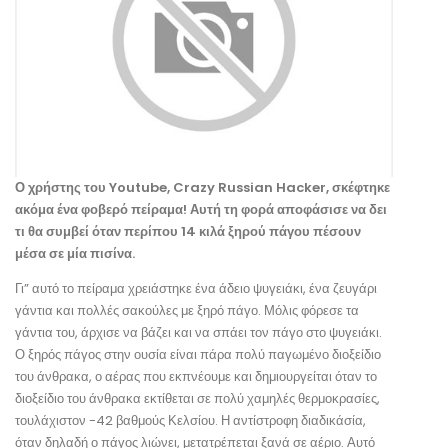
Ο χρήστης του Youtube, Crazy Russian Hacker, σκέφτηκε
ακόμα ένα φοβερό πείραμα! Αυτή τη φορά αποφάσισε να δει
τι θα συμβεί όταν περίπου 14 κιλά ξηρού πάγου πέσουν
μέσα σε μία πισίνα.
Γι” αυτό το πείραμα χρειάστηκε ένα άδειο ψυγειάκι, ένα ζευγάρι
γάντια και πολλές σακούλες με ξηρό πάγο. Μόλις φόρεσε τα
γάντια του, άρχισε να βάζει και να σπάει τον πάγο στο ψυγειάκι.
Ο ξηρός πάγος στην ουσία είναι πάρα πολύ παγωμένο διοξείδιο
του άνθρακα, ο αέρας που εκπνέουμε και δημιουργείται όταν το
διοξείδιο του άνθρακα εκτίθεται σε πολύ χαμηλές θερμοκρασίες,
τουλάχιστον -42 βαθμούς Κελσίου. Η αντίστροφη διαδικάσία,
όταν δηλαδή ο πάγος λιώνει, μετατρέπεται ξανά σε αέριο. Αυτό