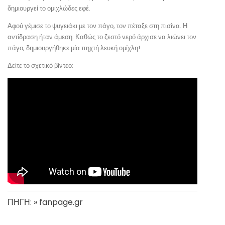
δημιουργεί το ομιχλώδες εφέ.
Αφού γέμισε το ψυγειάκι με τον πάγο, τον πέταξε στη πισίνα. Η
αντίδραση ήταν άμεση. Καθώς το ζεστό νερό άρχισε να λιώνει τον
πάγο, δημιουργήθηκε μία πηχτή λευκή ομίχλη!
Δείτε το σχετικό βίντεο:
ΠΗΓΗ: » fanpage.gr