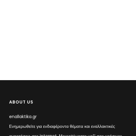
ABOUT US
enallaktika.gr
Ενημερωθείτε για ενδιαφέροντα θέματα και εναλλακτικές
αναρτήσεις στο internet. Μοιραzόμαστε μαζί σας χρήσιμες