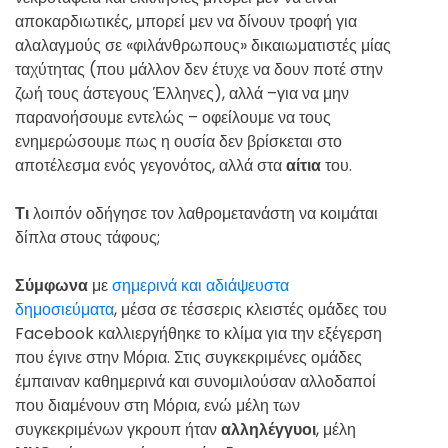
αποκαρδιωτικές, μπορεί μεν να δίνουν τροφή για
αλαλαγμούς σε «φιλάνθρωπους» δικαιωματιστές μίας
ταχύτητας (που μάλλον δεν έτυχε να δουν ποτέ στην
ζωή τους άστεγους Έλληνες), αλλά –για να μην
παρανοήσουμε εντελώς – οφείλουμε να τους
ενημερώσουμε πως η ουσία δεν βρίσκεται στο
αποτέλεσμα ενός γεγονότος, αλλά στα
αίτια
του.
Τι
λοιπόν οδήγησε τον λαθρομετανάστη να κοιμάται
δίπλα στους τάφους;
Σύμφωνα
με
σημερινά και αδιάψευστα
δημοσιεύματα
, μέσα σε τέσσερις κλειστές ομάδες του
Facebook καλλιεργήθηκε το κλίμα για την εξέγερση
που έγινε στην Μόρια. Στις συγκεκριμένες ομάδες
έμπαιναν καθημερινά και συνομιλούσαν αλλοδαποί
που διαμένουν στη Μόρια, ενώ μέλη των
συγκεκριμένων γκρουπ ήταν
αλληλέγγυοι
, μέλη