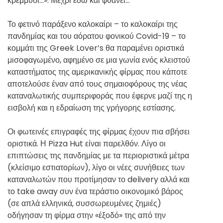
κρεμμύδι…». Μέχρι εδώ και φθάνει…
Το φετινό παράξενο καλοκαίρι – το καλοκαίρι της
πανδημίας και του αόρατου φονικού Covid-19 – το
κομμάτι της Greek Lover’s θα παραμένει οριστικά
μισοφαγωμένο, αφημένο σε μια γωνία ενός κλειστού
καταστήματος της αμερικανικής φίρμας που κάποτε
αποτελούσε έναν από τους σημαιοφόρους της νέας
καταναλωτικής συμπεριφοράς που έφερνε μαζί της η
εισβολή και η εδραίωση της γρήγορης εστίασης.
Οι φωτεινές επιγραφές της φίρμας έχουν πια σβήσει
οριστικά. Η Pizza Hut είναι παρελθόν. Λίγο οι
επιπτώσεις της πανδημίας με τα περιοριστικά μέτρα
(κλείσιμο εστιατορίων), λίγο οι νέες συνήθειες των
καταναλωτών που προτίμησαν το delivery αλλά και
το take away συν ένα τεράστιο οικονομικό βάρος
(σε απλά ελληνικά, συσσωρευμένες ζημιές)
οδήγησαν τη φίρμα στην «έξοδό» της από την