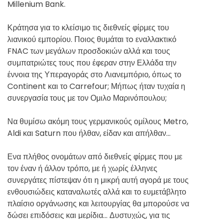
Millenium Bank.
Κράτησα για το κλείσιμο τις διεθνείς φίρμες του
λιανικού εμπορίου. Ποιος θυμάται τo εναλλακτικό
FNAC των μεγάλων προσδοκιών αλλά και τους
συμπατριώτες τους που έφεραν στην Ελλάδα την
έννοια της Υπεραγοράς στο Λιανεμπόριο, όπως το
Continent και το Carrefour; Μήπως ήταν τυχαία η
συνεργασία τους με τον Ομιλο Μαρινόπουλου;
Να θυμίσω ακόμη τους γερμανικούς ομίλους Metro,
Aldi και Saturn που ήλθαν, είδαν και απήλθαν…
Ενα πλήθος ονομάτων από διεθνείς φίρμες που με
τον έναν ή άλλον τρόπο, με ή χωρίς έλληνες
συνεργάτες πίστεψαν ότι η μικρή αυτή αγορά με τους
ενθουσιώδεις καταναλωτές αλλά και το ευμετάβλητο
πλαίσιο οργάνωσης και λειτουργίας θα μπορούσε να
δώσει επιδόσεις και μερίδια… Δυστυχώς, για τις