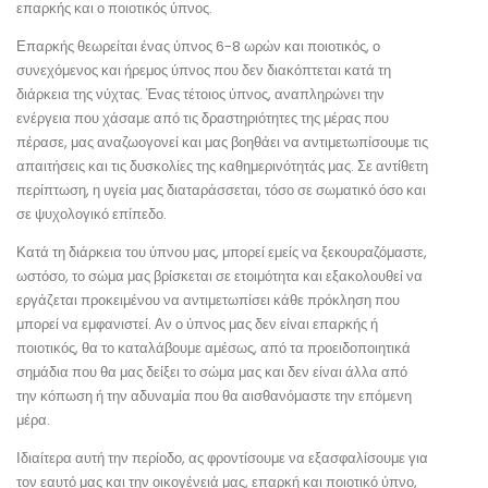
επαρκής και ο ποιοτικός ύπνος.
Επαρκής θεωρείται ένας ύπνος 6-8 ωρών και ποιοτικός, ο
συνεχόμενος και ήρεμος ύπνος που δεν διακόπτεται κατά τη
διάρκεια της νύχτας. Ένας τέτοιος ύπνος, αναπληρώνει την
ενέργεια που χάσαμε από τις δραστηριότητες της μέρας που
πέρασε, μας αναζωογονεί και μας βοηθάει να αντιμετωπίσουμε τις
απαιτήσεις και τις δυσκολίες της καθημερινότητάς μας. Σε αντίθετη
περίπτωση, η υγεία μας διαταράσσεται, τόσο σε σωματικό όσο και
σε ψυχολογικό επίπεδο.
Κατά τη διάρκεια του ύπνου μας, μπορεί εμείς να ξεκουραζόμαστε,
ωστόσο, το σώμα μας βρίσκεται σε ετοιμότητα και εξακολουθεί να
εργάζεται προκειμένου να αντιμετωπίσει κάθε πρόκληση που
μπορεί να εμφανιστεί. Αν ο ύπνος μας δεν είναι επαρκής ή
ποιοτικός, θα το καταλάβουμε αμέσως, από τα προειδοποιητικά
σημάδια που θα μας δείξει το σώμα μας και δεν είναι άλλα από
την κόπωση ή την αδυναμία που θα αισθανόμαστε την επόμενη
μέρα.
Ιδιαίτερα αυτή την περίοδο, ας φροντίσουμε να εξασφαλίσουμε για
τον εαυτό μας και την οικογένειά μας, επαρκή και ποιοτικό ύπνο,