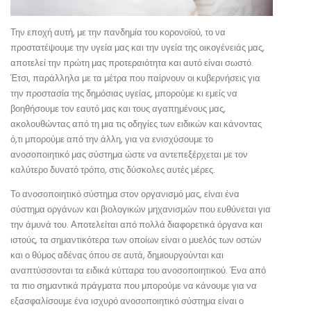
Την εποχή αυτή, με την πανδημία του κορονοϊού, το να
προστατέψουμε την υγεία μας και την υγεία της οικογένειάς μας,
αποτελεί την πρώτη μας προτεραιότητα και αυτό είναι σωστό.
Έτσι, παράλληλα με τα μέτρα που παίρνουν οι κυβερνήσεις για
την προστασία της δημόσιας υγείας, μπορούμε κι εμείς να
βοηθήσουμε τον εαυτό μας και τους αγαπημένους μας,
ακολουθώντας από τη μια τις οδηγίες των ειδικών και κάνοντας
ό,τι μπορούμε από την άλλη, για να ενισχύσουμε το
ανοσοποιητικό μας σύστημα ώστε να αντεπεξέρχεται με τον
καλύτερο δυνατό τρόπο, στις δύσκολες αυτές μέρες.
Το ανοσοποιητικό σύστημα στον οργανισμό μας, είναι ένα
σύστημα οργάνων και βιολογικών μηχανισμών που ευθύνεται για
την άμυνά του. Αποτελείται από πολλά διαφορετικά όργανα και
ιστούς, τα σημαντικότερα των οποίων είναι ο μυελός των οστών
και ο θύμος αδένας όπου σε αυτά, δημιουργούνται και
αναπτύσσονται τα ειδικά κύτταρα του ανοσοποιητικού. Ένα από
τα πιο σημαντικά πράγματα που μπορούμε να κάνουμε για να
εξασφαλίσουμε ένα ισχυρό ανοσοποιητικό σύστημα είναι ο