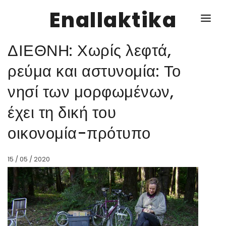
Enallaktika
ΔΙΕΘΝΗ: Χωρίς λεφτά,
NEWS
ρεύμα και αστυνομία: Το
νησί των μορφωμένων,
ΥΓΕΙΑ
έχει τη δική του
ΣΥΝΤΑΓΕΣ
οικονομία-πρότυπο
ΔΙΑΦΟΡΑ
ΕΝΑΛΛΑΚΤΙΚΑ
15 / 05 / 2020
ΑΥΤΑΡΚΕΙΑ
ΣΧΕΣΕΙΣ
ΚΑΛΛΙΕΡΓΕΙΕΣ