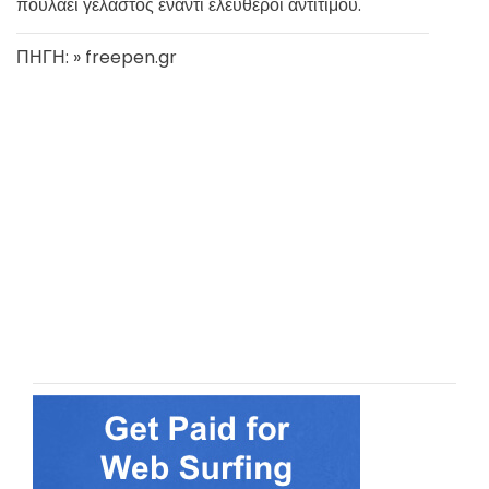
πουλάει γελαστός έναντι ελεύθεροι αντιτίμου.
ΠΗΓΗ: » freepen.gr