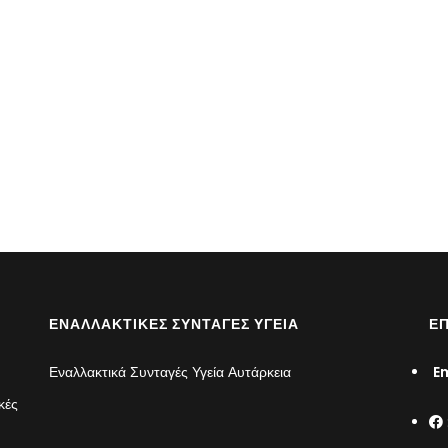
ΕΝΑΛΛΑΚΤΙΚΈΣ ΣΥΝΤΑΓΈΣ ΥΓΕΊΑ
ΕΠ
Εναλλακτικά Συνταγές Υγεία Αυτάρκεια
Em
κές