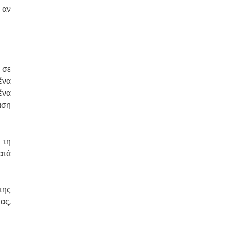
 αν
 σε
ένα
ένα
άση
 τη
ατά
της
ας,