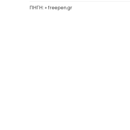
ΠΗΓΗ: » freepen.gr