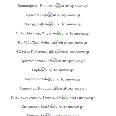
Βουκουρέστι, Ρουμανία
Αβάνα, Κούβα
Ζυρίχη, Ελβετία
Ουλάν Μπατόρ, Μογγολία
Κοιλάδα Όμο, Αιθιοπία
Βέλγα με Πολωνικές ρίζες
Οροπέδιο του Θιβέτ
Συρία
Παρίσι, Γαλλία
Τιμισοάρα, Ρουμανία
Τσιτσικαστενάνγκο, Γουατεμάλα
Κατμαντού, Νεπάλ
Γουατεμάλα