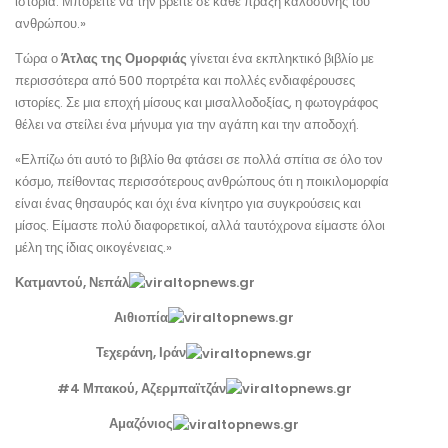
ιστορία. Μπορείτε να την βρείτε σε κάθε πράξη καλοσύνης του
ανθρώπου.»
Τώρα ο
Άτλας της Ομορφιάς
γίνεται ένα εκπληκτικό βιβλίο με
περισσότερα από 500 πορτρέτα και πολλές ενδιαφέρουσες
ιστορίες. Σε μια εποχή μίσους και μισαλλοδοξίας, η φωτογράφος
θέλει να στείλει ένα μήνυμα για την αγάπη και την αποδοχή.
«Ελπίζω ότι αυτό το βιβλίο θα φτάσει σε πολλά σπίτια σε όλο τον
κόσμο, πείθοντας περισσότερους ανθρώπους ότι η ποικιλομορφία
είναι ένας θησαυρός και όχι ένα κίνητρο για συγκρούσεις και
μίσος. Είμαστε πολύ διαφορετικοί, αλλά ταυτόχρονα είμαστε όλοι
μέλη της ίδιας οικογένειας.»
Κατμαντού, Νεπάλ
Αιθιοπία
Τεχεράνη, Ιράν
#4 Μπακού, Αζερμπαϊτζάν
Αμαζόνιος