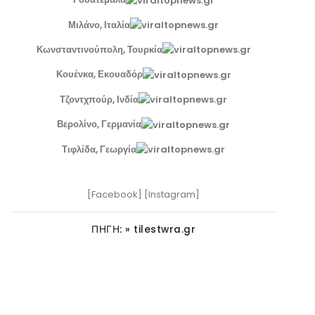
Μιλάνο, Ιταλία
Κωνσταντινούπολη, Τουρκία
Κουένκα, Εκουαδόρ
Τζοντχπούρ, Ινδία
Βερολίνο, Γερμανία
Τιφλίδα, Γεωργία
[Facebook] [Instagram]
ΠΗΓΗ: » tilestwra.gr