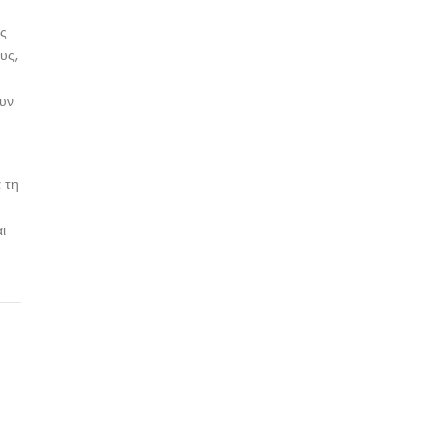
υς
υς,
ουν
 τη
ι