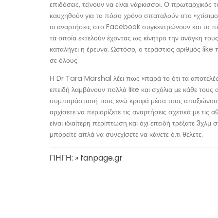
επιδόσεις, τείνουν να είναι νάρκισσοι. Ο πρωταρχικός
καυχηθούν για το πόσο χρόνο σπαταλούν στο «χτίσιμο» 
οι αναρτήσεις στο Facebook συγκεντρώνουν και τα πε
τα οποία εκτελούν έχοντας ως κίνητρο την ανάγκη του
καταλήγει η έρευνα. Ωστόσο, ο τεράστιος αριθμός lik
σε όλους.
Η Dr Tara Marshal λέει πως «παρά το ότι τα αποτελέ
επειδή λαμβάνουν πολλά like και σχόλια με κάθε τους
συμπαράστασή τους ενώ κρυφά μέσα τους απαξιώνουν 
αρχίσετε να περιορίζετε τις αναρτήσεις σχετικά με τις 
είναι ιδιαίτερη περίπτωση και όχι επειδή τρέξατε 3χλμ 
μπορείτε απλά να συνεχίσετε να κάνετε ό,τι θέλετε.
ΠΗΓΗ: » fanpage.gr