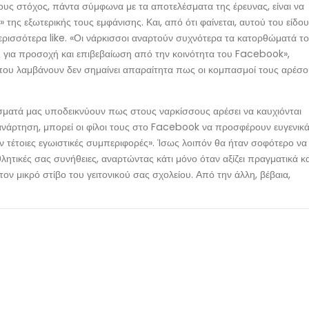
 τους στόχος, πάντα σύμφωνα με τα αποτελέσματα της έρευνας, είναι να
της εξωτερικής τους εμφάνισης. Και, από ότι φαίνεται, αυτού του είδο
ρισσότερα like. «Οι νάρκισσοι αναρτούν συχνότερα τα κατορθώματά το
ς για προσοχή και επιβεβαίωση από την κοινότητα του Facebook»,
e που λαμβάνουν δεν σημαίνει απαραίτητα πως οι κομπασμοί τους αρέσ
σματά μας υποδεικνύουν πως στους ναρκίσσους αρέσει να καυχιόνται
 ανάρτηση, μπορεί οι φίλοι τους στο Facebook να προσφέρουν ευγενικά
τέτοιες εγωιστικές συμπεριφορές». Ίσως λοιπόν θα ήταν σοφότερο να
αθλητικές σας συνήθειες, αναρτώντας κάτι μόνο όταν αξίζει πραγματικά κα
στον μικρό στίβο του γειτονικού σας σχολείου. Από την άλλη, βέβαια,