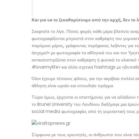
Και για να το ξεκαθαρίσουμε από την αρχή, δεν το λ
Σκεφτείτε το λίγο. Πόσες φορές κάθε μέρα βλέπετε αν
φωτογραφίζονται μπροστά στον καθρέφτη του γυμναστη
παρόμοιο μέρος, γράφοντας περήφανες λεζάντες για τις 
άσχημα!» με φωτογραφία τα αθλητικά του και τον Υμητ
αντικατοπτρίζεται στον καθρέφτη ή φυσικά το κλασι
#lovemylife» και άλλα σχετικά hashtags με ηδυπαθείς
Όλοι έχουμε τέτοιους φίλους, για την ακρίβεια πολλοί 
άθληση είναι ωραίο και σπουδαίο πράγμα.
Τώρα όμως, έρχονται οι επιστήμονες για να αλλάξουν 
το Brunel University του Λονδίνου διεξήγαγε μια έρευν
social media φωτογραφίες από τη γυμναστική τους ρο
Σύμφωνα με τους ερευνητές, οι άνθρωποι που είναι τό