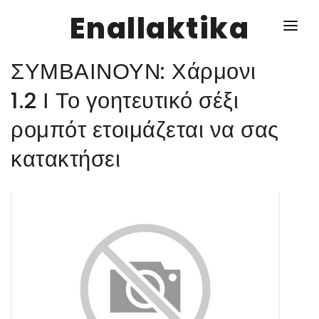
Enallaktika
ΣΥΜΒΑΙΝΟΥΝ: Χάρμονι
NEWS
1.2 Ι Το γοητευτικό σέξι
ρομπότ ετοιμάζεται να σας
ΥΓΕΙΑ
κατακτήσει
ΣΥΝΤΑΓΕΣ
ΔΙΑΦΟΡΑ
ΕΝΑΛΛΑΚΤΙΚΑ
ΑΥΤΑΡΚΕΙΑ
ΣΧΕΣΕΙΣ
ΚΑΛΛΙΕΡΓΕΙΕΣ