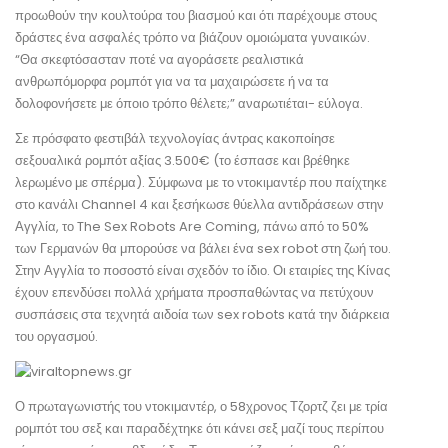
προωθούν την κουλτούρα του βιασμού και ότι παρέχουμε στους
δράστες ένα ασφαλές τρόπο να βιάζουν ομοιώματα γυναικών.
“Θα σκεφτόσασταν ποτέ να αγοράσετε ρεαλιστικά
ανθρωπόμορφα ρομπότ για να τα μαχαιρώσετε ή να τα
δολοφονήσετε με όποιο τρόπο θέλετε;” αναρωτιέται- εύλογα.
Σε πρόσφατο φεστιβάλ τεχνολογίας άντρας κακοποίησε
σεξουαλικά ρομπότ αξίας 3.500€ (το έσπασε και βρέθηκε
λερωμένο με σπέρμα). Σύμφωνα με το ντοκιμαντέρ που παίχτηκε
στο κανάλι Channel 4 και ξεσήκωσε θύελλα αντιδράσεων στην
Αγγλία, το The Sex Robots Are Coming, πάνω από το 50%
των Γερμανών θα μπορούσε να βάλει ένα sex robot στη ζωή του.
Στην Αγγλία το ποσοστό είναι σχεδόν το ίδιο. Οι εταιρίες της Κίνας
έχουν επενδύσει πολλά χρήματα προσπαθώντας να πετύχουν
συσπάσεις στα τεχνητά αιδοία των sex robots κατά την διάρκεια
του οργασμού.
Ο πρωταγωνιστής του ντοκιμαντέρ, ο 58χρονος Τζορτζ ζει με τρία
ρομπότ του σεξ και παραδέχτηκε ότι κάνει σεξ μαζί τους περίπου