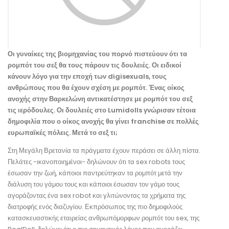
Οι γυναίκες της βιομηχανίας του πορνό πιστεύουν ότι τα
ρομπότ του σεξ θα τους πάρουν τις δουλειές. Οι ειδικοί
κάνουν λόγο για την εποχή των digisexuals, τους
ανθρώπους που θα έχουν σχέση με ρομπότ. Ένας οίκος
ανοχής στην Βαρκελώνη αντικατέστησε με ρομπότ του σεξ
τις ιερόδουλες. Οι δουλειές στο Lumidolls γνώρισαν τέτοια
δημοφιλία που ο οίκος ανοχής θα γίνει franchise σε πολλές
ευρωπαϊκές πόλεις. Μετά το σεξ τι;
Στη Μεγάλη Βρετανία τα πράγματα έχουν περάσει σε άλλη πίστα.
Πελάτες -ικανοποιημένοι- δηλώνουν ότι τα sex robots τους
έσωσαν την ζωή, κάποιοι παντρεύτηκαν τα ρομπότ μετά την
διάλυση του γάμου τους και κάποιοι έσωσαν τον γάμο τους
αγοράζοντας ένα sex robot και γλιτώνοντας τα χρήματα της
διατροφής ενός διαζυγίου. Εκπρόσωπος της πιο δημοφιλούς
κατασκευαστικής εταιρείας ανθρωπόμορφων ρομπότ του sex, της