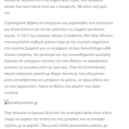
RealDoll, δηλώνει ότι ο πιο σημαντικός λόγος που αγοράζει
κανείς ένα sex robot είναι και ο προφανής. Να κάνει σεξ μαζί
του.
Συμπλήρωσε βέβαια ότι υπάρχουν και μερακλήδες που επιλέγουν
μια τέτοια κούκλα για να την χαζεύουν ως κομμάτι μοντέρνας
τέχνης. Ο CEO της εταιρείας Abyss Creations, Ματ Μακ Μούλεν
που ασχολείται σοβαρά χρόνια τώρα με την τεχνητή νοημοσύνη
στις κούκλες/ρομπότ για να καταφέρει το άγιο δισκοπότηρο κάθε
τέτοιας εταιρείας, τον ρεαλισμό και την συναισθηματική εμπλοκή,
δηλώνει ότι υπάρχουν πελάτες του που θέλουν να αφαιρέσουν
εντελώς τις γυναίκες από την ζωή τους. Στην DS Doll Robotic
Head υπάρχουν ρομπότ με δέρμα σιλικόνης που ελέγχονται
μέσω smartphone και μπορούν να μιλάνε, να τραγουδάνε και
να σου χαμογελάνε. Αρκεί να θέλεις ένα ρομπότ που ξέρει
κινέζικα.
Στην Ιαπωνία οι έρευνες δείχνουν ότι το αντρικό φύλο είναι πλέον
έτοιμο να γυρίσει την πλάτη του στις γυναίκες και να συνάψει
σχέσεις με τα ρομπότ. Πάνω από 2000 ρεαλιστικές κούκλες με