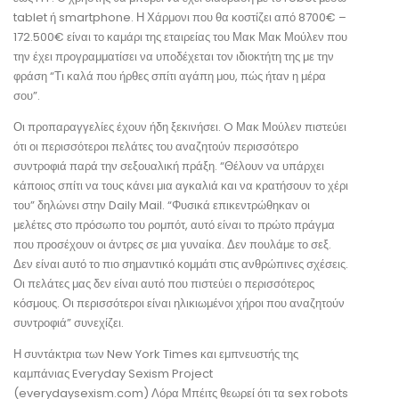
tablet ή smartphone. Η Χάρμονι που θα κοστίζει από 8700€ –
172.500€ είναι το καμάρι της εταιρείας του Μακ Μακ Μούλεν που
την έχει προγραμματίσει να υποδέχεται τον ιδιοκτήτη της με την
φράση “Τι καλά που ήρθες σπίτι αγάπη μου, πώς ήταν η μέρα
σου”.
Οι προπαραγγελίες έχουν ήδη ξεκινήσει. O Μακ Μούλεν πιστεύει
ότι οι περισσότεροι πελάτες του αναζητούν περισσότερο
συντροφιά παρά την σεξουαλική πράξη. “Θέλουν να υπάρχει
κάποιος σπίτι να τους κάνει μια αγκαλιά και να κρατήσουν το χέρι
του” δηλώνει στην Daily Mail. “Φυσικά επικεντρώθηκαν οι
μελέτες στο πρόσωπο του ρομπότ, αυτό είναι το πρώτο πράγμα
που προσέχουν οι άντρες σε μια γυναίκα. Δεν πουλάμε το σεξ.
Δεν είναι αυτό το πιο σημαντικό κομμάτι στις ανθρώπινες σχέσεις.
Οι πελάτες μας δεν είναι αυτό που πιστεύει ο περισσότερος
κόσμους. Οι περισσότεροι είναι ηλικιωμένοι χήροι που αναζητούν
συντροφιά” συνεχίζει.
Η συντάκτρια των New York Times και εμπνευστής της
καμπάνιας Everyday Sexism Project
(everydaysexism.com) Λόρα Μπέιτς θεωρεί ότι τα sex robots