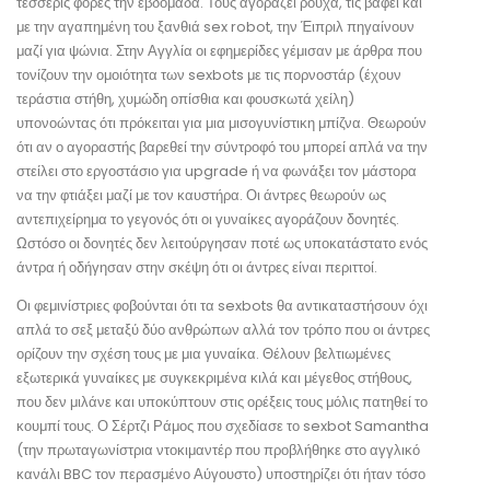
τέσσερις φορές την εβδομάδα. Τους αγοράζει ρούχα, τις βάφει και
με την αγαπημένη του ξανθιά sex robot, την Έιπριλ πηγαίνουν
μαζί για ψώνια. Στην Αγγλία οι εφημερίδες γέμισαν με άρθρα που
τονίζουν την ομοιότητα των sexbots με τις πορνοστάρ (έχουν
τεράστια στήθη, χυμώδη οπίσθια και φουσκωτά χείλη)
υπονοώντας ότι πρόκειται για μια μισογυνίστικη μπίζνα. Θεωρούν
ότι αν ο αγοραστής βαρεθεί την σύντροφό του μπορεί απλά να την
στείλει στο εργοστάσιο για upgrade ή να φωνάξει τον μάστορα
να την φτιάξει μαζί με τον καυστήρα. Οι άντρες θεωρούν ως
αντεπιχείρημα το γεγονός ότι οι γυναίκες αγοράζουν δονητές.
Ωστόσο οι δονητές δεν λειτούργησαν ποτέ ως υποκατάστατο ενός
άντρα ή οδήγησαν στην σκέψη ότι οι άντρες είναι περιττοί.
Οι φεμινίστριες φοβούνται ότι τα sexbots θα αντικαταστήσουν όχι
απλά το σεξ μεταξύ δύο ανθρώπων αλλά τον τρόπο που οι άντρες
ορίζουν την σχέση τους με μια γυναίκα. Θέλουν βελτιωμένες
εξωτερικά γυναίκες με συγκεκριμένα κιλά και μέγεθος στήθους,
που δεν μιλάνε και υποκύπτουν στις ορέξεις τους μόλις πατηθεί το
κουμπί τους. Ο Σέρτζι Ράμος που σχεδίασε το sexbot Samantha
(την πρωταγωνίστρια ντοκιμαντέρ που προβλήθηκε στο αγγλικό
κανάλι BBC τον περασμένο Αύγουστο) υποστηρίζει ότι ήταν τόσο