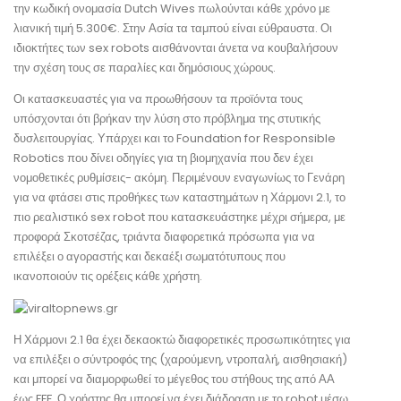
την κωδική ονομασία Dutch Wives πωλούνται κάθε χρόνο με
λιανική τιμή 5.300€. Στην Ασία τα ταμπού είναι εύθραυστα. Οι
ιδιοκτήτες των sex robots αισθάνονται άνετα να κουβαλήσουν
την σχέση τους σε παραλίες και δημόσιους χώρους.
Οι κατασκευαστές για να προωθήσουν τα προϊόντα τους
υπόσχονται ότι βρήκαν την λύση στο πρόβλημα της στυτικής
δυσλειτουργίας. Υπάρχει και το Foundation for Responsible
Robotics που δίνει οδηγίες για τη βιομηχανία που δεν έχει
νομοθετικές ρυθμίσεις- ακόμη. Περιμένουν εναγωνίως το Γενάρη
για να φτάσει στις προθήκες των καταστημάτων η Χάρμονι 2.1, το
πιο ρεαλιστικό sex robot που κατασκευάστηκε μέχρι σήμερα, με
προφορά Σκοτσέζας, τριάντα διαφορετικά πρόσωπα για να
επιλέξει ο αγοραστής και δεκαέξι σωματότυπους που
ικανοποιούν τις ορέξεις κάθε χρήστη.
Η Χάρμονι 2.1 θα έχει δεκαοκτώ διαφορετικές προσωπικότητες για
να επιλέξει ο σύντροφός της (χαρούμενη, ντροπαλή, αισθησιακή)
και μπορεί να διαμορφωθεί το μέγεθος του στήθους της από ΑΑ
έως FFF. Ο χρήστης θα μπορεί να έχει διάδραση με το robot μέσω