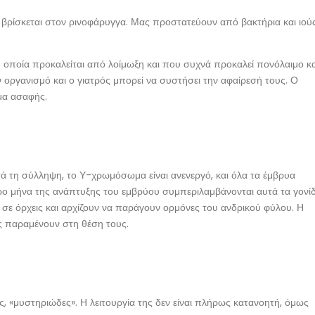
 βρίσκεται στον ρινοφάρυγγα. Μας προστατεύουν από βακτήρια και ιού
 οποία προκαλείται από λοίμωξη και που συχνά προκαλεί πονόλαιμο κα
οργανισμό και ο γιατρός μπορεί να συστήσει την αφαίρεσή τους. Ο
μα ασαφής.
ετά τη σύλληψη, το Υ-χρωμόσωμα είναι ανενεργό, και όλα τα έμβρυα
ρο μήνα της ανάπτυξης του εμβρύου συμπεριλαμβάνονται αυτά τα γονίδ
αι σε όρχεις και αρχίζουν να παράγουν ορμόνες του ανδρικού φύλου. Η
ς παραμένουν στη θέση τους.
 «μυστηριώδες». Η λειτουργία της δεν είναι πλήρως κατανοητή, όμως