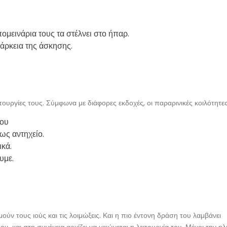
ομεινάρια τους τα στέλνει στο ήπαρ.
ιάρκεια της άσκησης.
τουργίες τους. Σύμφωνα με διάφορες εκδοχές, οι παραρινικές κοιλότητες
ίου
ως αντηχείο.
κά.
υμε.
ν τους ιούς και τις λοιμώξεις. Και η πιο έντονη δράση του λαμβάνει
και στη συνέχεια αρχίζει να μειώνεται η λειτουργία του. Μέχρι την ηλι