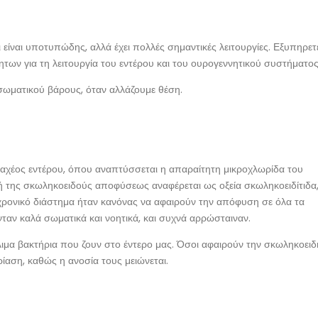
ι είναι υποτυπώδης, αλλά έχει πολλές σημαντικές λειτουργίες. Εξυπηρετ
ων για τη λειτουργία του εντέρου και του ουρογεννητικού συστήματος
σωματικού βάρους, όταν αλλάζουμε θέση.
παχέος εντέρου, όπου αναπτύσσεται η απαραίτητη μικροχλωρίδα του
ονή της σκωληκοειδούς αποφύσεως αναφέρεται ως οξεία σκωληκοειδίτιδα
ο χρονικό διάστημα ήταν κανόνας να αφαιρούν την απόφυση σε όλα τα
νταν καλά σωματικά και νοητικά, και συχνά αρρώσταιναν.
λιμα βακτήρια που ζουν στο έντερο μας. Όσοι αφαιρούν την σκωληκοειδ
αση, καθώς η ανοσία τους μειώνεται.