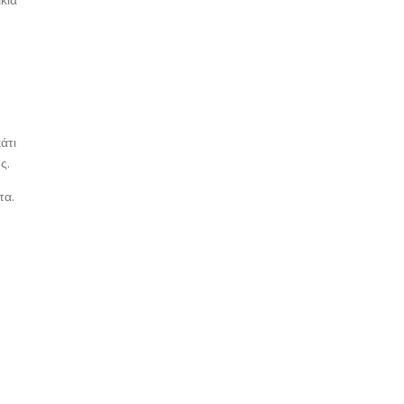
άτι
ς.
τα.