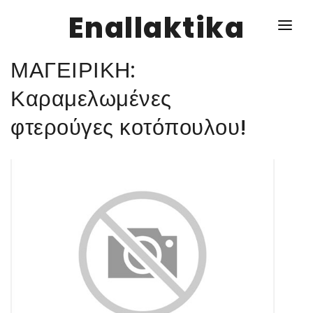
Enallaktika
ΜΑΓΕΙΡΙΚΗ:
NEWS
Καραμελωμένες
φτερούγες κοτόπουλου!
ΥΓΕΙΑ
ΣΥΝΤΑΓΕΣ
ΔΙΑΦΟΡΑ
ΕΝΑΛΛΑΚΤΙΚΑ
ΑΥΤΑΡΚΕΙΑ
ΣΧΕΣΕΙΣ
ΚΑΛΛΙΕΡΓΕΙΕΣ