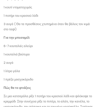
1 κουτί ντοματοχυμός
1 ποτήρι του κρασιού λάδι
3 αυγά ( Θα τα προσθέσεις χτυπημένα όταν θα βάλεις τον κιμά
στο ταψί)
Για την μπεσαμέλ
6-7 κουταλιές αλεύρι
1 κουταλιά βούτυρο
2 αυγά
1 λίτρο γάλα
1 πρέζα μοσχοκάρυδο
Πώς θα το φτιάξεις
Σε μια κατσαρόλα ρίξε 1 ποτήρι του κρασιού λάδι και ψιλόκοψε το
κρεμμύδι. Στην συνέχεια ρίξε το πιπέρι, το αλάτι, την κανέλα, το
μοσχοκάρυδο, την πάπρικα και το τριμμένο γαρύφαλλο. Σοτάρισε