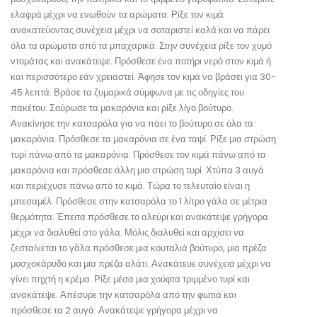
ελαφρά μέχρι να ενωθούν τα αρώματα. Ρίξε τον κιμά
ανακατεύοντας συνέχεια μέχρι να σοταριστεί καλά και να πάρει
όλα τα αρώματα από τα μπαχαρικά. Στην συνέχεια ρίξε τον χυμό
ντομάτας και ανακάτεψε. Πρόσθεσε ένα ποτήρι νερό στον κιμά ή
και περισσότερο εάν χρειαστεί. Άφησε τον κιμά να βράσει για 30-
45 λεπτά. Βράσε τα ζυμαρικά σύμφωνα με τις οδηγίες του
πακέτου. Σούρωσε τα μακαρόνια και ρίξε λίγο βούτυρο.
Ανακίνησε την κατσαρόλα για να πάει το βούτυρο σε όλα τα
μακαρόνια. Πρόσθεσε τα μακαρόνια σε ένα ταψί. Ρίξε μια στρώση
τυρί πάνω από τα μακαρόνια. Πρόσθεσε τον κιμά πάνω από τα
μακαρόνια και πρόσθεσε άλλη μια στρώση τυρί. Χτύπα 3 αυγά
και περιέχυσε πάνω από το κιμά. Τώρα το τελευταίο είναι η
μπεσαμέλ. Πρόσθεσε στην κατσαρόλα το 1 λίτρο γάλα σε μέτρια
θερμότητα. Έπειτα πρόσθεσε το αλεύρι και ανακάτεψε γρήγορα
μέχρι να διαλυθεί στο γάλα. Μόλις διαλυθεί και αρχίσει να
ζεσταίνεται το γάλα πρόσθεσε μια κουταλιά βούτυρο, μια πρέζα
μοσχοκάρυδο και μια πρέζα αλάτι. Ανακάτευε συνέχεια μέχρι να
γίνει πηχτή η κρέμα. Ρίξε μέσα μια χούφτα τριμμένο τυρί και
ανακάτεψε. Απέσυρε την κατσαρόλα από την φωτιά και
πρόσθεσε τα 2 αυγά. Ανακάτεψε γρήγορα μέχρι να