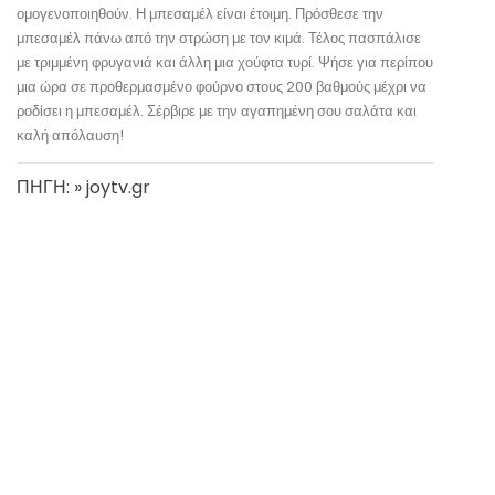
ομογενοποιηθούν. Η μπεσαμέλ είναι έτοιμη. Πρόσθεσε την
μπεσαμέλ πάνω από την στρώση με τον κιμά. Τέλος πασπάλισε
με τριμμένη φρυγανιά και άλλη μια χούφτα τυρί. Ψήσε για περίπου
μια ώρα σε προθερμασμένο φούρνο στους 200 βαθμούς μέχρι να
ροδίσει η μπεσαμέλ. Σέρβιρε με την αγαπημένη σου σαλάτα και
καλή απόλαυση!
ΠΗΓΗ: » joytv.gr