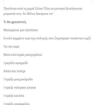
Παστίτσιο από τη μαμά Γιώτα! Όλα τα μυστικά ξετυλίγονται
μπροστά σου. Αν θέλεις δοκίμασε το!
Τι θα χρειαστείς
Μακαρόνια για παστίτσιο
½ κιλό τριμμένο τυρί της επιλογής σου (προτίμησε πικάντικο τυρί)
Για τον κιμά
Μισό κιλό κιμάς μοσχαρίσιος
1 μεγάλο κρεμμύδι
Αλάτι και πιπέρι
1 πρέζα μοσχοκάρυδο
1 πρέζα πάπρικα γλυκιά
1 πρέζα κανέλα
1 πρέζα γαρύφαλλο