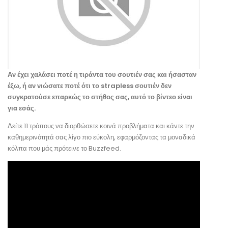
Αν έχει χαλάσει ποτέ η τιράντα του σουτιέν σας και ήσασταν
έξω, ή αν νιώσατε ποτέ ότι το strapless σουτιέν δεν
συγκρατούσε επαρκώς το στήθος σας, αυτό το βίντεο είναι
για εσάς.
Δείτε 11 τρόπους να διορθώσετε κοινά προβλήματα και κάντε την
καθημερινότητά σας λίγο πιο εύκολη, εφαρμόζοντας τα μοναδικά
κόλπα που μάς πρότεινε το Buzzfeed.