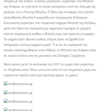
ιστορία με την ατάκα «Στάσου, μύγδαλα» γυρίστηκε στο Μπατσί
της Άνδρου, το νησί από το οποίο καταγόταν από την πλευρά της
μητέρας του ο Γιάννης Βόγλης. Ο ίδιος είχε αναφέρει ότι η ταινία
σκηνοθεσίας Βασίλη Γεωργιάδη και παραγωγής Κλέαρχου
Κονιτσιώτη γυρίστηκε στο τουριστικό σήμερα Μπατσί της Άνδρου,
μετά από δική του προτροπή με σημαντικό κριτήριο το χαμηλό
κόστος παραγωγής καθώς ο Βόγλης είχε εκεί αρκετές γνωριμίες.
Το σημείο ήταν ιδανικό καθώς στόχος ήταν να βρεθεί ένα
απόμακρο, κάπως ερημικό χωριό. Τι κι αν τα γυρίσματα της
ταινίας ολοκληρώθηκαν στην Αθήνα, το Μπατσί της Άνδρου είναι
σε πρώτο πλάνο υπό τις μουσικές του Σταύρου Ξαρχάκου.
Μισό αιώνα μετά, το καλοκαίρι του 2017 το χωριό που γυρίστηκε
το «Κορίτσια στον Ήλιο» είναι ένα από τα πιο τουριστικά μέρη του
νησιού και σφύζει από ζωή αρκετούς μήνες το χρόνο.