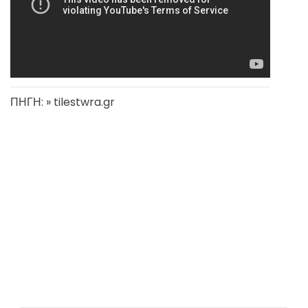
ΠΗΓΗ: » tilestwra.gr