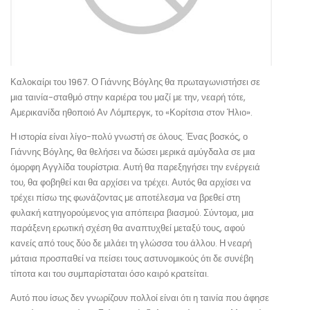
Καλοκαίρι του 1967. Ο Γιάννης Βόγλης θα πρωταγωνιστήσει σε
μια ταινία-σταθμό στην καριέρα του μαζί με την, νεαρή τότε,
Αμερικανίδα ηθοποιό Αν Λόμπεργκ, το «Κορίτσια στον Ήλιο».
Η ιστορία είναι λίγο-πολύ γνωστή σε όλους. Ένας βοσκός, ο
Γιάννης Βόγλης, θα θελήσει να δώσει μερικά αμύγδαλα σε μια
όμορφη Αγγλίδα τουρίστρια. Αυτή θα παρεξηγήσει την ενέργειά
του, θα φοβηθεί και θα αρχίσει να τρέχει. Αυτός θα αρχίσει να
τρέχει πίσω της φωνάζοντας με αποτέλεσμα να βρεθεί στη
φυλακή κατηγορούμενος για απόπειρα βιασμού. Σύντομα, μια
παράξενη ερωτική σχέση θα αναπτυχθεί μεταξύ τους, αφού
κανείς από τους δύο δε μιλάει τη γλώσσα του άλλου. Η νεαρή
μάταια προσπαθεί να πείσει τους αστυνομικούς ότι δε συνέβη
τίποτα και του συμπαρίσταται όσο καιρό κρατείται.
Αυτό που ίσως δεν γνωρίζουν πολλοί είναι ότι η ταινία που άφησε