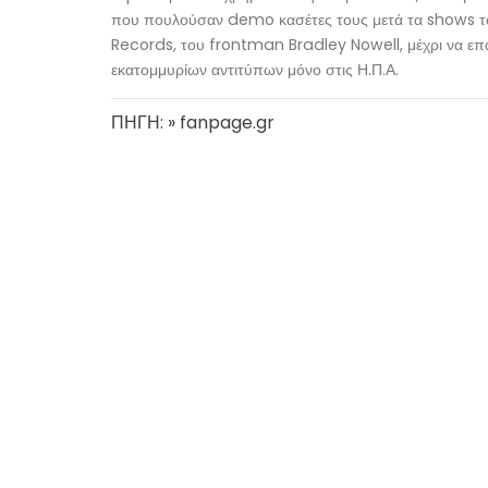
που πουλούσαν demo κασέτες τους μετά τα shows το
Records, του frontman Bradley Nowell, μέχρι να επ
εκατομμυρίων αντιτύπων μόνο στις Η.Π.Α.
ΠΗΓΗ: » fanpage.gr