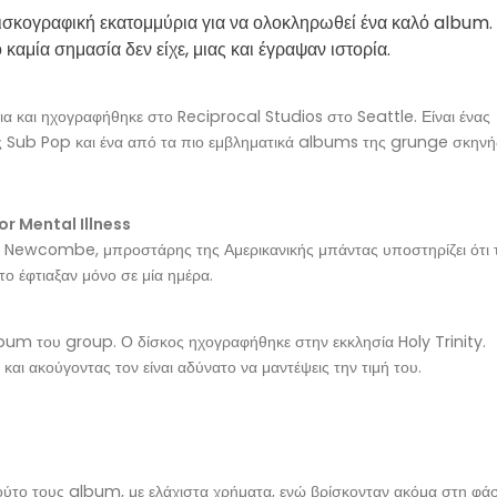
δισκογραφική εκατομμύρια για να ολοκληρωθεί ένα καλό album.
αμία σημασία δεν είχε, μιας και έγραψαν ιστορία.
 και ηχογραφήθηκε στο Reciprocal Studios στο Seattle. Είναι ένας
ς Sub Pop και ένα από τα πιο εμβληματικά albums της grunge σκηνή
r Mental Illness
 Newcombe, μπροστάρης της Αμερικανικής μπάντας υποστηρίζει ότι 
το έφτιαξαν μόνο σε μία ημέρα.
bum του group. Ο δίσκος ηχογραφήθηκε στην εκκλησία Holy Trinity.
και ακούγοντας τον είναι αδύνατο να μαντέψεις την τιμή του.
ύτο τους album, με ελάχιστα χρήματα, ενώ βρίσκονταν ακόμα στη φά