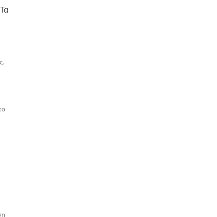
 Τα
ς.
το
ση