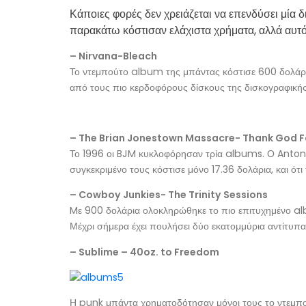
Κάποιες φορές δεν χρειάζεται να επενδύσει μία 
παρακάτω κόστισαν ελάχιστα χρήματα, αλλά αυτό κ
– Nirvana-Bleach
Το ντεμπούτο album της μπάντας κόστισε 600 δολάρια
από τους πιο κερδοφόρους δίσκους της δισκογραφική
– The Brian Jonestown Massacre- Thank God Fo
Το 1996 οι BJM κυκλοφόρησαν τρία albums. Ο Anton
συγκεκριμένο τους κόστισε μόνο 17.36 δολάρια, και ότι 
– Cowboy Junkies- The Trinity Sessions
Mε 900 δολάρια ολοκληρώθηκε το πιο επιτυχημένο al
Μέχρι σήμερα έχει πουλήσει δύο εκατομμύρια αντίτυπα 
– Sublime – 40oz. to Freedom
Η punk μπάντα χρηματοδότησαν μόνοι τους το ντεμπο