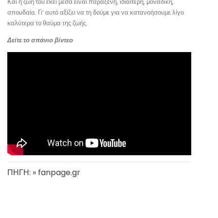
Και η ζωή του εκεί μέσα είναι παράξενη, ιδιαίτερη, μοναδική,
σπουδαία. Γι’ αυτό αξίζει να τη δούμε για να κατανοήσουμε λίγο
καλύτερα το θαύμα της ζωής.
Δείτε το σπάνιο βίντεο
ΠΗΓΗ: » fanpage.gr