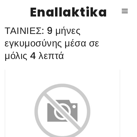
Enallaktika
ΤΑΙΝΙΕΣ: 9 μήνες
NEWS
εγκυμοσύνης μέσα σε
μόλις 4 λεπτά
ΥΓΕΙΑ
ΣΥΝΤΑΓΕΣ
ΔΙΑΦΟΡΑ
ΕΝΑΛΛΑΚΤΙΚΑ
ΑΥΤΑΡΚΕΙΑ
ΣΧΕΣΕΙΣ
ΚΑΛΛΙΕΡΓΕΙΕΣ