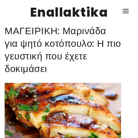
Enallaktika
ΜΑΓΕΙΡΙΚΗ: Μαρινάδα
NEWS
για ψητό κοτόπουλο: Η πιο
γευστική που έχετε
ΥΓΕΙΑ
δοκιμάσει
ΣΥΝΤΑΓΕΣ
ΔΙΑΦΟΡΑ
ΕΝΑΛΛΑΚΤΙΚΑ
ΑΥΤΑΡΚΕΙΑ
ΣΧΕΣΕΙΣ
ΚΑΛΛΙΕΡΓΕΙΕΣ