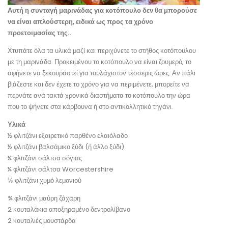
Αυτή η συνταγή μαρινάδας για κοτόπουλο δεν θα μπορούσε
να είναι απλούστερη, ειδικά ως προς τα χρόνο
προετοιμασίας της..
Χτυπάτε όλα τα υλικά μαζί και περιχύνετε το στήθος κοτόπουλου
με τη μαρινάδα. Προκειμένου το κοτόπουλο να είναι ζουμερό, το
αφήνετε να ξεκουραστεί για τουλάχιστον τέσσερις ώρες. Αν πάλι
βιάζεστε και δεν έχετε το χρόνο για να περιμένετε, μπορείτε να
περνάτε ανά τακτά χρονικά διαστήματα το κοτόπουλο την ώρα
που το ψήνετε στα κάρβουνα ή στο αντικολλητικό τηγάνι.
Υλικά
½ φλιτζάνι εξαιρετικό παρθένο ελαιόλαδο
½ φλιτζάνι βαλσάμικο ξύδι (ή άλλο ξύδι)
¼ φλιτζάνι σάλτσα σόγιας
¼ φλιτζάνι σάλτσα Worcestershire
⅛ φλιτζάνι χυμό λεμονιού
¾ φλιτζάνι μαύρη ζάχαρη
2 κουταλάκια αποξηραμένο δεντρολίβανο
2 κουταλιές μουστάρδα