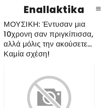
Enallaktika
ΜΟΥΣΙΚΗ: Έντυσαν μια
NEWS
10χρονη σαν πριγκίπισσα,
αλλά μόλις την ακούσετε…
ΥΓΕΙΑ
Καμία σχέση!
ΣΥΝΤΑΓΕΣ
ΔΙΑΦΟΡΑ
ΕΝΑΛΛΑΚΤΙΚΑ
ΑΥΤΑΡΚΕΙΑ
ΣΧΕΣΕΙΣ
ΚΑΛΛΙΕΡΓΕΙΕΣ