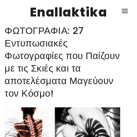
Enallaktika
ΦΩΤΟΓΡΑΦΙΑ: 27
NEWS
Εντυπωσιακές
Φωτογραφίες που Παίζουν
ΥΓΕΙΑ
με τις Σκιές και τα
ΣΥΝΤΑΓΕΣ
αποτελέσματα Μαγεύουν
ΔΙΑΦΟΡΑ
τον Κόσμο!
ΕΝΑΛΛΑΚΤΙΚΑ
ΑΥΤΑΡΚΕΙΑ
ΣΧΕΣΕΙΣ
ΚΑΛΛΙΕΡΓΕΙΕΣ