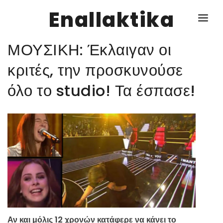
Enallaktika
ΜΟΥΣΙΚΗ: Έκλαιγαν οι
NEWS
κριτές, την προσκυνούσε
όλο το studio! Τα έσπασε!
ΥΓΕΙΑ
ΣΥΝΤΑΓΕΣ
ΔΙΑΦΟΡΑ
ΕΝΑΛΛΑΚΤΙΚΑ
ΑΥΤΑΡΚΕΙΑ
ΣΧΕΣΕΙΣ
Αν και μόλις 12 χρονών κατάφερε να κάνει το
ΚΑΛΛΙΕΡΓΕΙΕΣ