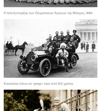
Η τελετή έναρξης των Ολυμπιακών Αγώνων της Μόσχας, 1980
Καυκάσιοι πάνω σε «jeep» πριν από 100 χρόνια.