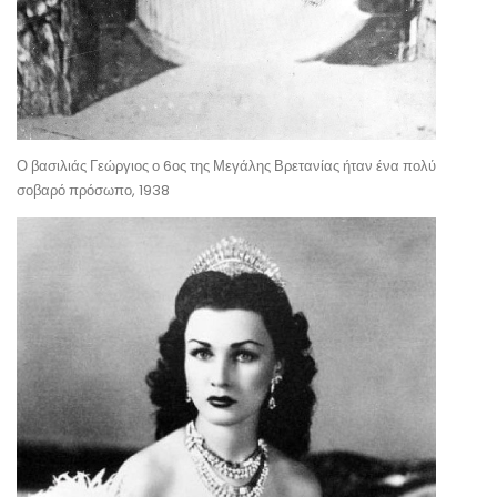
Ο βασιλιάς Γεώργιος ο 6ος της Μεγάλης Βρετανίας ήταν ένα πολύ
σοβαρό πρόσωπο, 1938