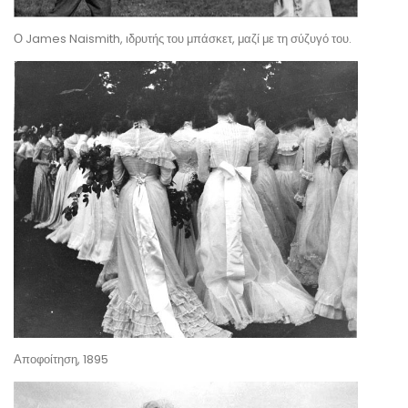
Ο James Naismith, ιδρυτής του μπάσκετ, μαζί με τη σύζυγό του.
Αποφοίτηση, 1895