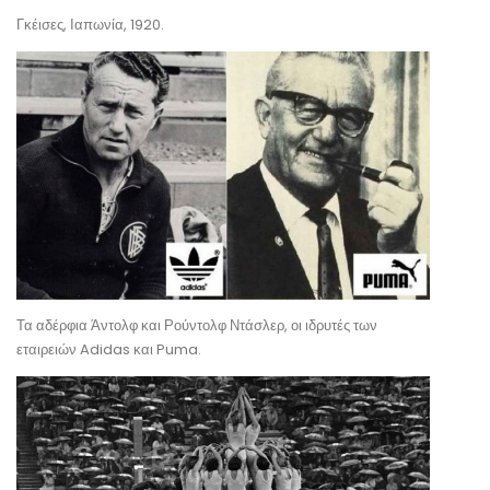
Γκέισες, Ιαπωνία, 1920.
Τα αδέρφια Άντολφ και Ρούντολφ Ντάσλερ, οι ιδρυτές των
εταιρειών Adidas και Puma.