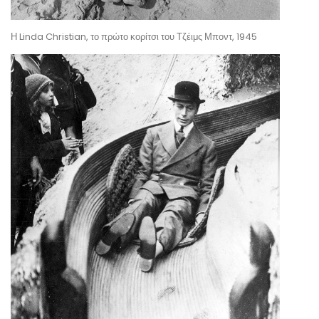
Η Linda Christian, το πρώτο κορίτσι του Τζέιμς Μποντ, 1945