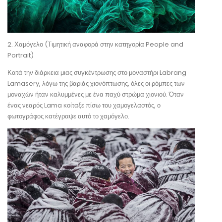
2. Χαμόγελο (Τιμητική αναφορά στην κατηγορία People and
Portrait)
Κατά την διάρκεια μιας συγκέντρωσης στο μοναστήρι Labrang
Lamasery, λόγω της βαριάς χιονόπτωσης, όλες οι ρόμπες των
μοναχών ήταν καλυμμένες με ένα παχύ στρώμα χιονιού. Όταν
ένας νεαρός Lama κοίταξε πίσω του χαμογελαστός, ο
φωτογράφος κατέγραψε αυτό το χαμόγελο.