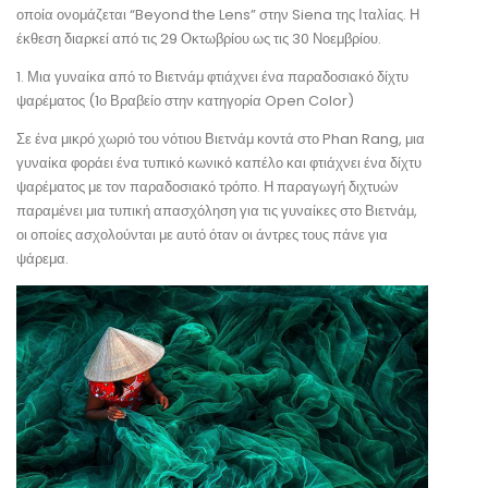
οποία ονομάζεται “Beyond the Lens” στην Siena της Ιταλίας. Η
έκθεση διαρκεί από τις 29 Οκτωβρίου ως τις 30 Νοεμβρίου.
1. Μια γυναίκα από το Βιετνάμ φτιάχνει ένα παραδοσιακό δίχτυ
ψαρέματος (1ο Βραβείο στην κατηγορία Open Color)
Σε ένα μικρό χωριό του νότιου Βιετνάμ κοντά στο Phan Rang, μια
γυναίκα φοράει ένα τυπικό κωνικό καπέλο και φτιάχνει ένα δίχτυ
ψαρέματος με τον παραδοσιακό τρόπο. Η παραγωγή διχτυών
παραμένει μια τυπική απασχόληση για τις γυναίκες στο Βιετνάμ,
οι οποίες ασχολούνται με αυτό όταν οι άντρες τους πάνε για
ψάρεμα.