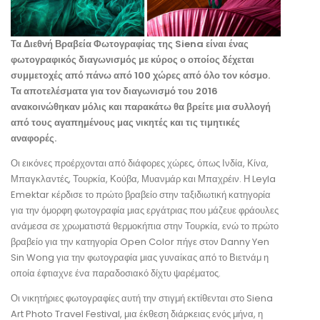
Τα Διεθνή Βραβεία Φωτογραφίας της Siena είναι ένας
φωτογραφικός διαγωνισμός με κύρος ο οποίος δέχεται
συμμετοχές από πάνω από 100 χώρες από όλο τον κόσμο.
Τα αποτελέσματα για τον διαγωνισμό του 2016
ανακοινώθηκαν μόλις και παρακάτω θα βρείτε μια συλλογή
από τους αγαπημένους μας νικητές και τις τιμητικές
αναφορές.
Οι εικόνες προέρχονται από διάφορες χώρες, όπως Ινδία, Κίνα,
Μπαγκλαντές, Τουρκία, Κούβα, Μυανμάρ και Μπαχρέιν. Η Leyla
Emektar κέρδισε το πρώτο βραβείο στην ταξιδιωτική κατηγορία
για την όμορφη φωτογραφία μιας εργάτριας που μάζευε φράουλες
ανάμεσα σε χρωματιστά θερμοκήπια στην Τουρκία, ενώ το πρώτο
βραβείο για την κατηγορία Open Color πήγε στον Danny Yen
Sin Wong για την φωτογραφία μιας γυναίκας από το Βιετνάμ η
οποία έφτιαχνε ένα παραδοσιακό δίχτυ ψαρέματος.
Οι νικητήριες φωτογραφίες αυτή την στιγμή εκτίθενται στο Siena
Art Photo Travel Festival, μια έκθεση διάρκειας ενός μήνα, η