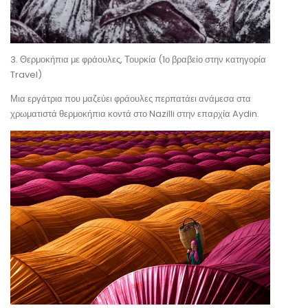
3. Θερμοκήπια με φράουλες, Τουρκία (1ο βραβείο στην κατηγορία
Travel)
Μια εργάτρια που μαζεύει φράουλες περπατάει ανάμεσα στα
χρωματιστά θερμοκήπια κοντά στο Nazilli στην επαρχία Aydin.